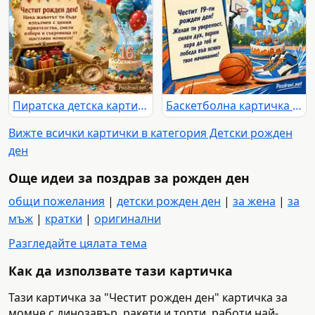
Пиратска детска картичка за 16-и рожден ден със съкровища и балони
Баскетболна картичка за 19-ти рожден ден с торта и кецове
Вижте всички картички в категория Детски рожден
ден
Още идеи за поздрав за рожден ден
общи пожелания
|
детски рожден ден
|
за жена
|
за
мъж
|
кратки
|
оригинални
Разгледайте цялата тема
Как да използвате тази картичка
Тази картичка за "Честит рожден ден" картичка за
момче с динозавър, ракети и торти. работи най-