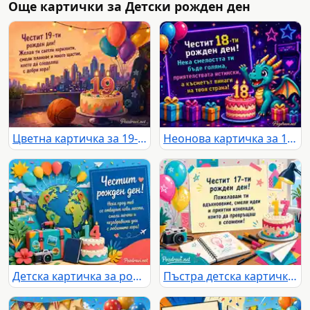
Още картички за Детски рожден ден
Цветна картичка за 19-ти рожден ден с торта, балони и градски залез
Неонова картичка за 18-ти рожден ден с пикселизиран дракон
Детска картичка за рожден ден с глобус, балони, куфар и торта 14
Пъстра детска картичка за 17-ти рожден ден с торта, балони и творчески мотиви