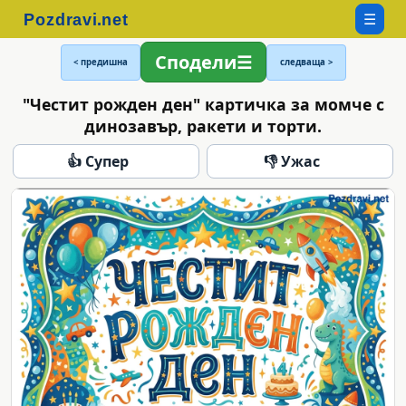
☰
Сподели
< предишна
следваща >
"Честит рожден ден" картичка за момче с
динозавър, ракети и торти.
👍 Супер
👎 Ужас