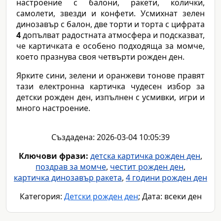
настроение с балони, ракети, колички,
самолети, звезди и конфети. Усмихнат зелен
динозавър с балон, две торти и тортa с цифрата
4
допълват радостната атмосфера и подсказват,
че картичката е особено подходяща за момче,
което празнува своя четвърти рожден ден.
Ярките сини, зелени и оранжеви тонове правят
тази електронна картичка чудесен избор за
детски рожден ден, изпълнен с усмивки, игри и
много настроение.
Създадена: 2026-03-04 10:05:39
Ключови фрази:
детска картичка рожден ден
,
поздрав за момче
,
честит рожден ден
,
картичка динозавър ракета
,
4 години рожден ден
Категория:
Детски рожден ден
; Дата: всеки ден