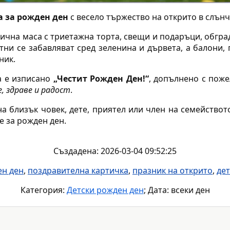
а за рожден ден
с весело тържество на открито в слънч
ична маса с триетажна торта, свещи и подаръци, обград
тни се забавляват сред зеленина и дървета, а балони,
ник.
а е изписано
„Честит Рожден Ден!“
, допълнено с пож
, здраве и радост
.
 близък човек, дете, приятел или член на семейството
 за рожден ден.
Създадена: 2026-03-04 09:52:25
ен ден
,
поздравителна картичка
,
празник на открито
,
де
Категория:
Детски рожден ден
; Дата: всеки ден