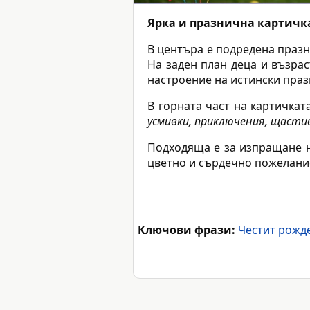
Ярка и празнична картичк
В центъра е подредена празн
На заден план деца и възрас
настроение на истински праз
В горната част на картичкат
усмивки, приключения, щастие
Подходяща е за изпращане на
цветно и сърдечно пожелание
Ключови фрази:
Честит рожд