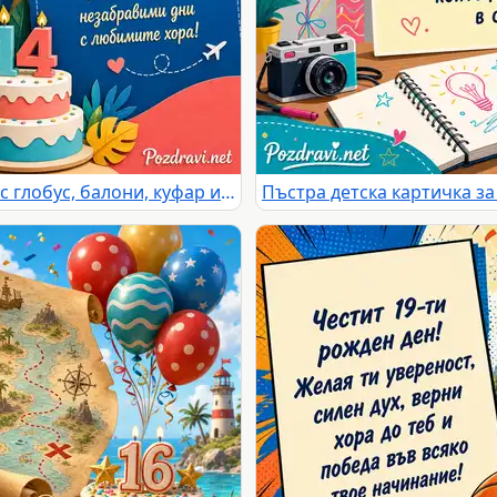
Детска картичка за рожден ден с глобус, балони, куфар и торта 14