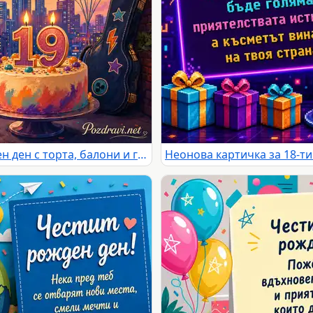
Цветна картичка за 19-ти рожден ден с торта, балони и градски залез