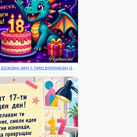
Неонова картичка за 18-ти рожден ден с пикселизиран дракон