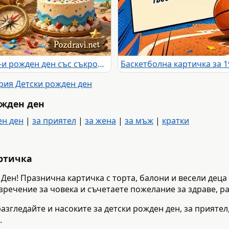
Пиратска детска картичка за 16-и рожден ден със съкровища и балони
ория Детски рожден ден
ожден ден
ен ден
|
за приятел
|
за жена
|
за мъж
|
кратки
артичка
 Ден! Празнична картичка с торта, балони и весели деца 
зречение за човека и съчетаете пожелание за здраве, ра
азгледайте и насоките за детски рожден ден, за приятел,
.