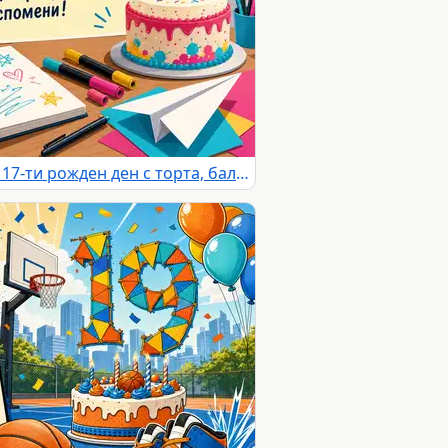
Пъстра детска картичка за 17-ти рожден ден с торта, балони и творчески мотиви