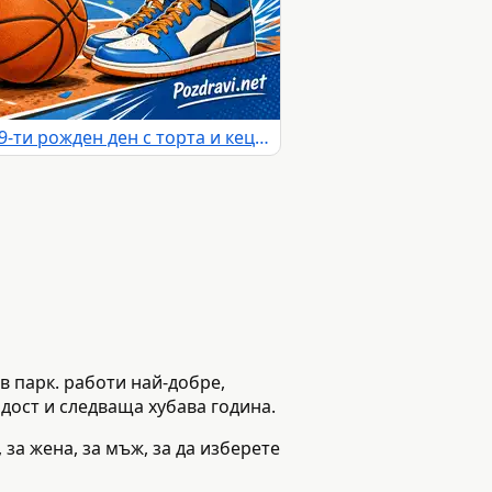
Баскетболна картичка за 19-ти рожден ден с торта и кецове
в парк. работи най-добре,
дост и следваща хубава година.
 за жена, за мъж, за да изберете