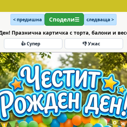
Сподели
< предишна
следваща >
ен! Празнична картичка с торта, балони и вес
👍 Супер
👎 Ужас