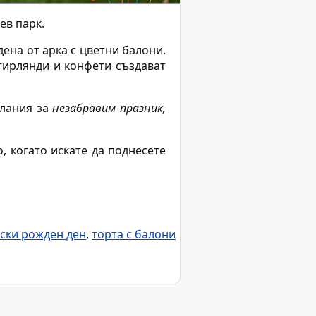
ев парк.
ена от арка с цветни балони.
 гирлянди и конфети създават
елания за
незабравим празник,
, когато искате да поднесете
тски рожден ден
,
торта с балони