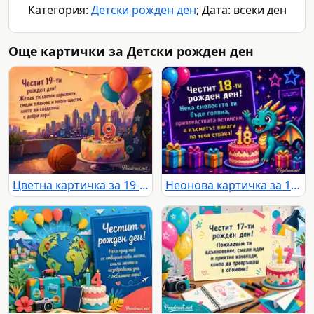
Категория:
Детски рожден ден
; Дата: всеки ден
Още картички за Детски рожден ден
Цветна картичка за 19-ти рожден ден с торта, балони и градски залез
Неонова картичка за 18-ти рожден ден с пикселизиран дракон