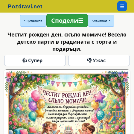
☰
Сподели
< предишна
следваща >
Честит рожден ден, скъпо момиче! Весело
детско парти в градината с торта и
подаръци.
👍 Супер
👎 Ужас