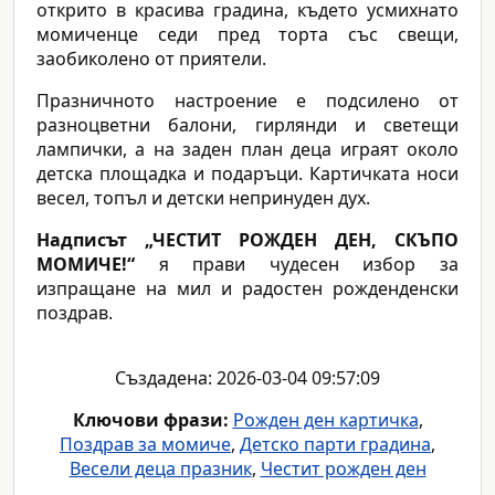
открито в красива градина, където усмихнато
момиченце седи пред торта със свещи,
заобиколено от приятели.
Празничното настроение е подсилено от
разноцветни балони, гирлянди и светещи
лампички, а на заден план деца играят около
детска площадка и подаръци. Картичката носи
весел, топъл и детски непринуден дух.
Надписът „ЧЕСТИТ РОЖДЕН ДЕН, СКЪПО
МОМИЧЕ!“
я прави чудесен избор за
изпращане на мил и радостен рожденденски
поздрав.
Създадена: 2026-03-04 09:57:09
Ключови фрази:
Рожден ден картичка
,
Поздрав за момиче
,
Детско парти градина
,
Весели деца празник
,
Честит рожден ден