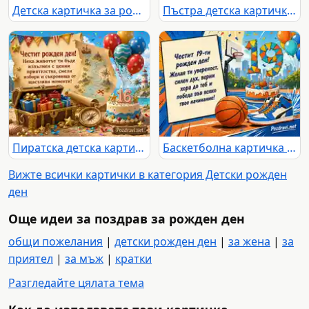
Детска картичка за рожден ден с глобус, балони, куфар и торта 14
Пъстра детска картичка за 17-ти рожден ден с торта, балони и творчески мотиви
Пиратска детска картичка за 16-и рожден ден със съкровища и балони
Баскетболна картичка за 19-ти рожден ден с торта и кецове
Вижте всички картички в категория Детски рожден
ден
Още идеи за поздрав за рожден ден
общи пожелания
|
детски рожден ден
|
за жена
|
за
приятел
|
за мъж
|
кратки
Разгледайте цялата тема