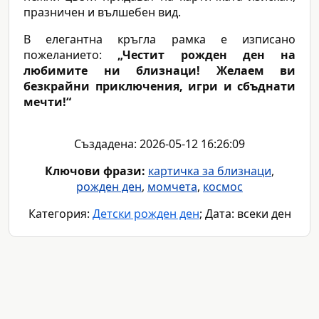
празничен и вълшебен вид.
В елегантна кръгла рамка е изписано
пожеланието:
„Честит рожден ден на
любимите ни близнаци! Желаем ви
безкрайни приключения, игри и сбъднати
мечти!“
Създадена: 2026-05-12 16:26:09
Ключови фрази:
картичка за близнаци
,
рожден ден
,
момчета
,
космос
Категория:
Детски рожден ден
; Дата: всеки ден