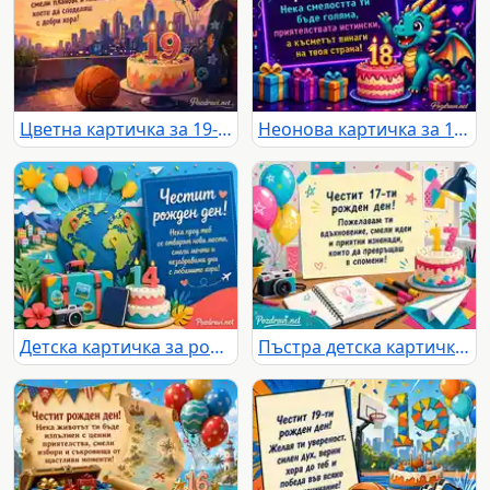
Цветна картичка за 19-ти рожден ден с торта, балони и градски залез
Неонова картичка за 18-ти рожден ден с пикселизиран дракон
Детска картичка за рожден ден с глобус, балони, куфар и торта 14
Пъстра детска картичка за 17-ти рожден ден с торта, балони и творчески мотиви