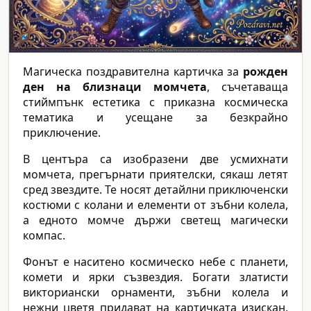
Магическа поздравителна картичка за
рожден
ден на близнаци момчета
, съчетаваща
стиймпънк естетика с приказна космическа
тематика и усещане за безкрайно
приключение.
В центъра са изобразени две усмихнати
момчета, прегърнати приятелски, сякаш летят
сред звездите. Те носят детайлни приключенски
костюми с колани и елементи от зъбни колела,
а едното момче държи светещ магически
компас.
Фонът е наситено космическо небе с планети,
комети и ярки съзвездия. Богати златисти
викториански орнаменти, зъбни колела и
нежни цветя придават на картичката изискан,