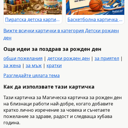
Пиратска детска картичка за 16-и рожден ден със съкровища и балони
Баскетболна картичка за 19-ти рожден ден с торта и кецове
Вижте всички картички в категория Детски рожден
ден
Още идеи за поздрав за рожден ден
общи пожелания
|
детски рожден ден
|
за приятел
|
за жена
|
за мъж
|
кратки
Разгледайте цялата тема
Как да използвате тази картичка
Тази картичка за Магическа картичка за рожден ден
на близнаци работи най-добре, когато добавите
кратко лично изречение за човека и съчетаете
пожелание за здраве, радост и следваща хубава
година.