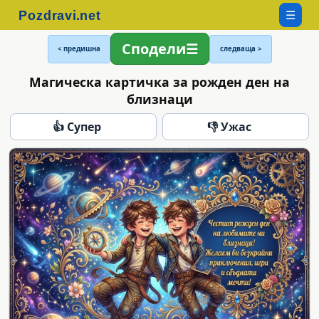
☰
Сподели
< предишна
следваща >
Магическа картичка за рожден ден на
близнаци
👍 Супер
👎 Ужас