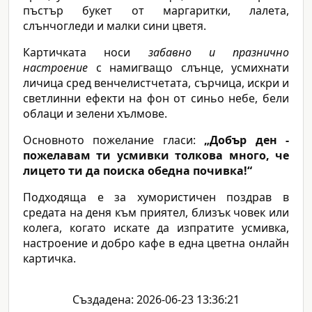
пъстър букет от маргаритки, лалета,
слънчогледи и малки сини цветя.
Картичката носи
забавно и празнично
настроение
с намигващо слънце, усмихнати
личица сред венчелистчетата, сърчица, искри и
светлинни ефекти на фон от синьо небе, бели
облаци и зелени хълмове.
Основното пожелание гласи:
„Добър ден -
пожелавам ти усмивки толкова много, че
лицето ти да поиска обедна почивка!“
Подходяща е за хумористичен поздрав в
средата на деня към приятел, близък човек или
колега, когато искате да изпратите усмивка,
настроение и добро кафе в една цветна онлайн
картичка.
Създадена: 2026-06-23 13:36:21