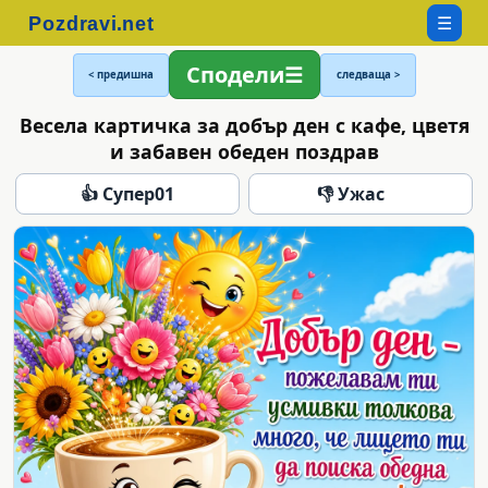
☰
Сподели
< предишна
следваща >
Весела картичка за добър ден с кафе, цветя
и забавен обеден поздрав
👍 Супер
01
👎 Ужас