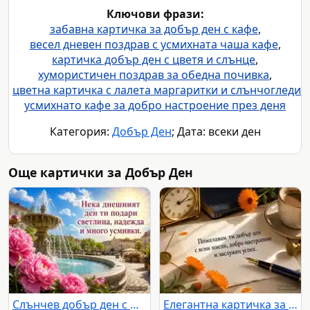
Ключови фрази:
забавна картичка за добър ден с кафе
,
весел дневен поздрав с усмихната чаша кафе
,
картичка добър ден с цветя и слънце
,
хумористичен поздрав за обедна почивка
,
цветна картичка с лалета маргаритки и слънчогледи
,
усмихнато кафе за добро настроение през деня
Категория:
Добър Ден
; Дата: всеки ден
Още картички за Добър Ден
Слънчев добър ден с фонтан, розови божури и пожелание за светлина
Елегантна картичка за добър ден с кафе, цветя и топла следобедна светлина