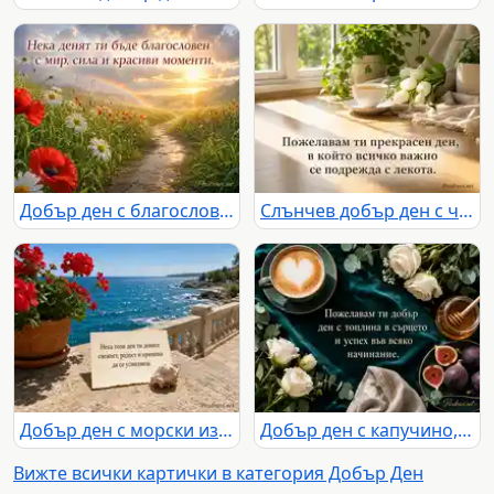
Добър ден с благословия, слънчева поляна, макове, маргаритки и дъга
Слънчев добър ден с чай, бели лалета и топъл български надпис
Добър ден с морски изглед, червени мушката и топло слънчево настроение
Добър ден с капучино, бели рози, мед и топъл централен надпис
Вижте всички картички в категория Добър Ден