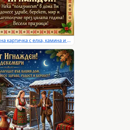
Честит Игнажден! Празнична картичка с елха, камина и традиционна българска трапеза.