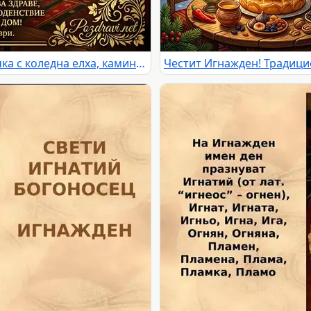
Честит Игнажден! Уютна картичка с коледна елха, камина и традиционна пита за празника на късмета и благополучието.