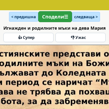
Сподели
< предишна
следваща >
Игнажден и родилните мъки на дева Мария
👍 Супер
👎 Ужас