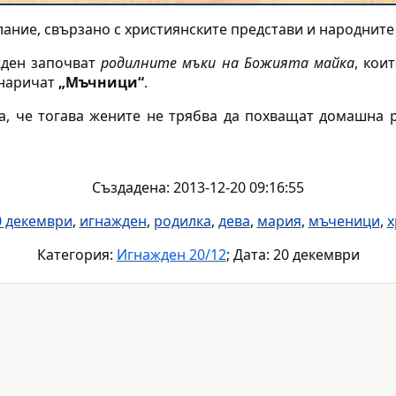
лание, свързано с християнските представи и народните
жден започват
родилните мъки на Божията майка
, кои
 наричат
„Мъчници“
.
а, че тогава жените не трябва да похващат домашна р
Създадена: 2013-12-20 09:16:55
0 декември
,
игнажден
,
родилка
,
дева
,
мария
,
мъченици
,
х
Категория:
Игнажден 20/12
; Дата: 20 декември