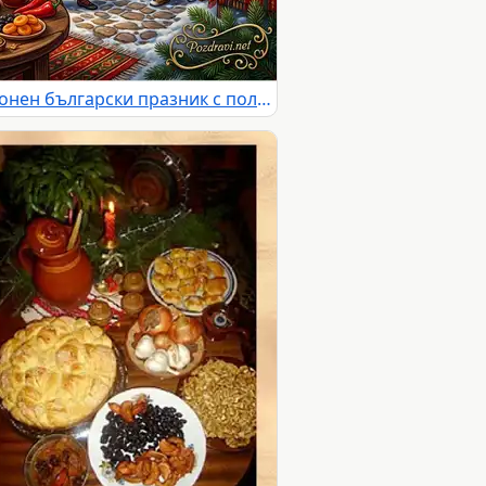
Честит Игнажден! Традиционен български празник с полазник, погача и уютна зимна атмосфера.