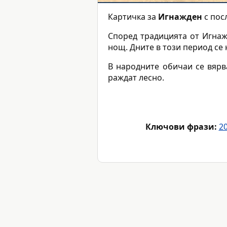
Картичка за
Игнажден
с пос
Според традицията от Игна
нощ. Дните в този период се
В народните обичаи се вярв
раждат лесно.
Ключови фрази:
2