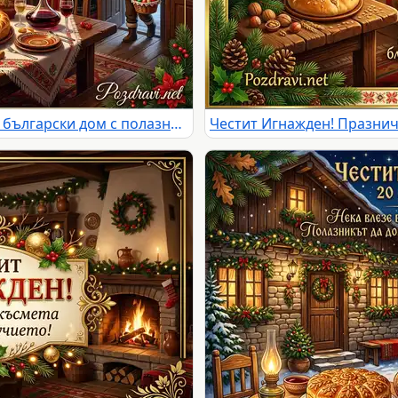
Честит Игнажден! Традиционен български дом с полазник, празнична трапеза и пожелания за здраве и късмет.