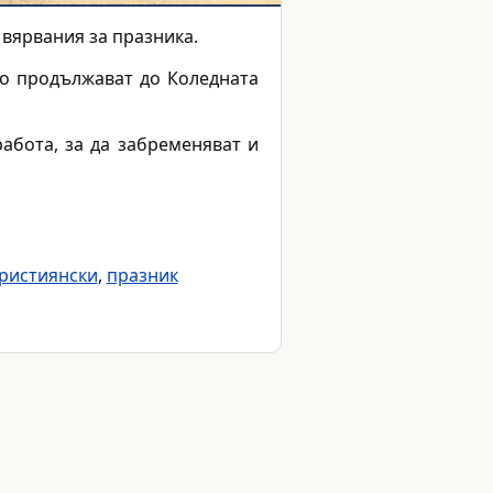
 вярвания за празника.
то продължават до Коледната
абота, за да забременяват и
ристиянски
,
празник