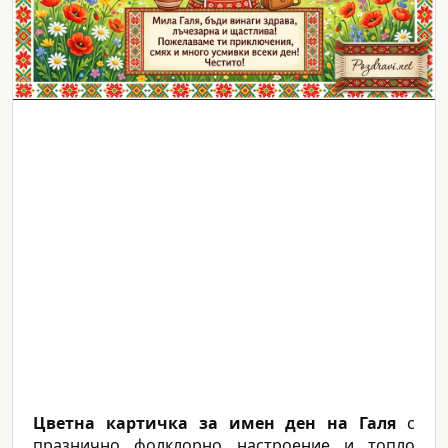
Цветна картичка за имен ден на Галя
с
празнично фолклорно настроение и топло