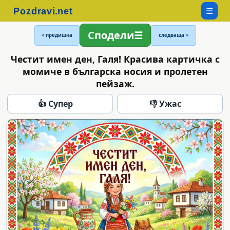
☰
Сподели
< предишна
следваща >
Честит имен ден, Галя! Красива картичка с
момиче в българска носия и пролетен
пейзаж.
👍 Супер
👎 Ужас