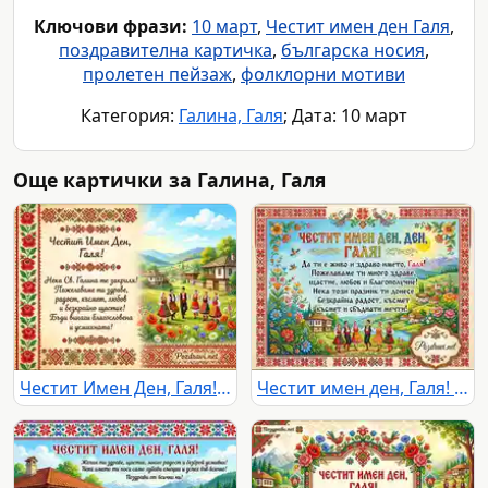
Ключови фрази:
10 март
,
Честит имен ден Галя
,
поздравителна картичка
,
българска носия
,
пролетен пейзаж
,
фолклорни мотиви
Категория:
Галина, Галя
; Дата: 10 март
Още картички за Галина, Галя
Честит Имен Ден, Галя! Картичка с български шевици, народни танци и пожелания.
Честит имен ден, Галя! Картичка с български фолклорни мотиви, народни носии и пожелания.