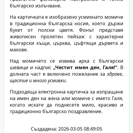
българско излъчване.
На картичката е изобразено усмихнато момиче
в традиционна българска носия, което държи
букет от полски цветя. Фонът представя
живописен пролетен пейзаж с характерни
български къщи, църква, цъфтящи дървета и
макове.
Над момичето се извива арка с български
шевици и надпис
„Честит имен ден, Галя!“
. В
долната част е включено пожелание за
здраве,
щастие и много усмивки
.
Подходяща електронна картичка за изпращане
на имен ден на жена или момиче с името Галя,
когато искате да поднесете мило, красиво и
традиционно българско поздравление.
Създадена: 2026-03-05 08:49:05