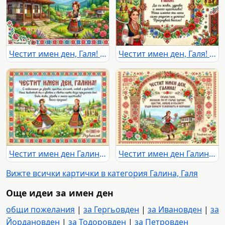
Честит имен ден, Галя! Празнична картичка с момиче в народна носия, българска къща и планински пейзаж.
Честит имен ден, Галя! Картичка с български фолклорни мотиви, носия и пожелания.
Честит имен ден Галина - картичка с български носии и народни мотиви
Честит имен ден Галина - картичка с българска носия и фолклорни елементи
Вижте всички картички в категория Галина, Галя
Още идеи за имен ден
общи пожелания
|
за Гергьовден
|
за Ивановден
|
за
Йордановден
|
за Тодоровден
|
за Петровден