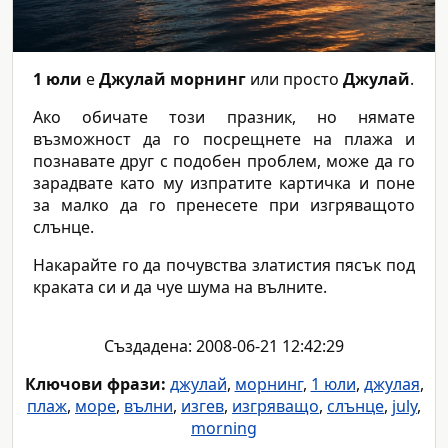
1 юли
е
Джулай морнинг
или просто
Джулай
.
Ако обичате този празник, но нямате
възможност да го посрещнете на плажа и
познавате друг с подобен проблем, може да го
зарадвате като му изпратите картичка и поне
за малко да го пренесете при изгряващото
слънце.
Накарайте го да почувства златистия пясък под
краката си и да чуе шума на вълните.
Създадена: 2008-06-21 12:42:29
Ключови фрази:
джулай
,
морнинг
,
1 юли
,
джулая
,
плаж
,
море
,
вълни
,
изгев
,
изгряващо
,
слънце
,
july
,
morning