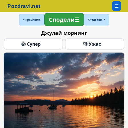
☰
Сподели
< предишна
следваща >
Джулай морнинг
👍 Супер
👎 Ужас