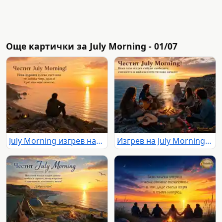
Още картички за July Morning - 01/07
July Morning изгрев над морето със самотна фигура и български поздрав
Изгрев на July Morning край Камен бряг с приятели, китари и огън