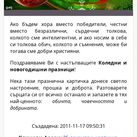
Ако бъдем хора вместо победители, честни
вместо безразлични, сърдечни толкова,
колкото сме интелигентни, и ако носим в себе
си толкова обич, колкото и съмнения, може би
тогава сме добри християни.
Поздравяваме Ви с настъпващите
Коледни и
новогодишни празници
!
Нека тази празнична картичка донесе светло
настроение, прошка и доброта. Разтоварете
сърцата си от всичко останало и запазете в тях
най-ценното:
обичта, човечността и
добрината
.
Създадена: 2011-11-17 09:50:31