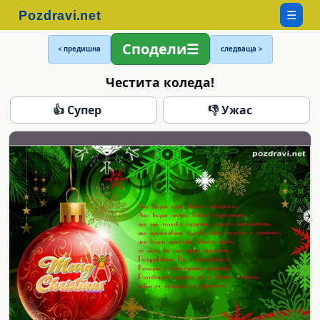
☰
Сподели
< предишна
следваща >
Честита коледа!
👍 Супер
👎 Ужас