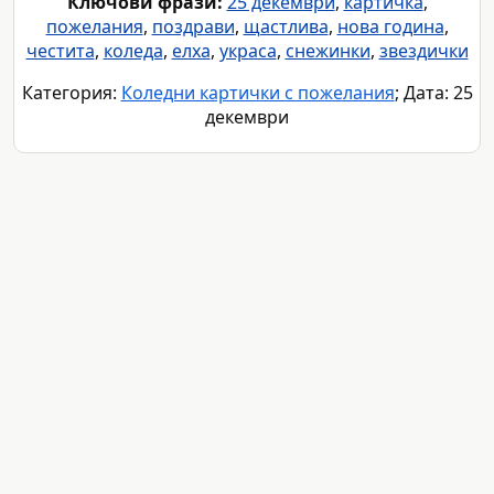
Ключови фрази:
25 декември
,
картичка
,
пожелания
,
поздрави
,
щастлива
,
нова година
,
честита
,
коледа
,
елха
,
украса
,
снежинки
,
звездички
Категория:
Коледни картички с пожелания
; Дата: 25
декември