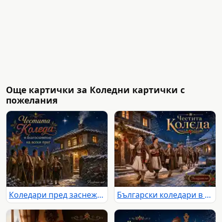
Още картички за Коледни картички с
пожелания
Коледари пред заснежена селска къща под звездно небе
Български коледари в заснежено село с надпис „Честита Коледа“