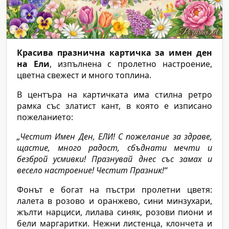
Красива празнична картичка за имен ден
на Ели
, изпълнена с пролетно настроение,
цветна свежест и много топлина.
В центъра на картичката има стилна ретро
рамка със златист кант, в която е изписано
пожеланието:
„Честит Имен Ден, ЕЛИ! С пожелание за здраве,
щастие, много радост, сбъднати мечти и
безброй усмивки! Празнувай днес със замах и
весело настроение! Честит Празник!“
Фонът е богат на пъстри пролетни цветя:
лалета в розово и оранжево, сини минзухари,
жълти нарциси, лилава синяк, розови пиони и
бели маргаритки. Нежни листенца, клончета и