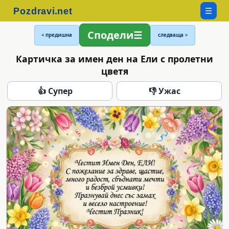
☰
Сподели
< предишна
следваща >
Картичка за имен ден на Ели с пролетни
цветя
👍 Супер
👎 Ужас