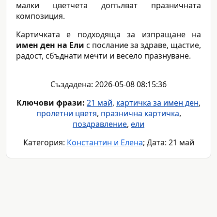
малки цветчета допълват празничната
композиция.
Картичката е подходяща за изпращане на
имен ден на Ели
с послание за здраве, щастие,
радост, сбъднати мечти и весело празнуване.
Създадена: 2026-05-08 08:15:36
Ключови фрази:
21 май
,
картичка за имен ден
,
пролетни цветя
,
празнична картичка
,
поздравление
,
ели
Категория:
Константин и Елена
; Дата: 21 май