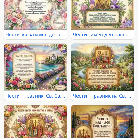
Честитка за имен ден с цветя и пожелание
Честит имен ден Елена! Празнична картичка с икона и цветя
Честит празник! Св. Св. Константин и Елена
Честит празник на Св. Св. Константин и Елена!