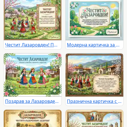
Честит Лазаровден! Пратете пролетна картичка с пожелание
Модерна картичка за Лазаровден с пролетни пожелания
Поздрав за Лазаровден - традиция и пролетна красота
Празнична картичка с пожелание за Лазаровден