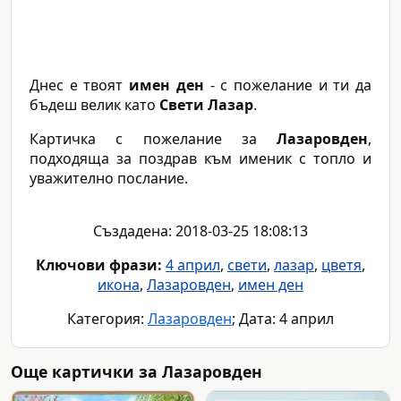
Днес е твоят
имен ден
- с пожелание и ти да
бъдеш велик като
Свети Лазар
.
Картичка с пожелание за
Лазаровден
,
подходяща за поздрав към именик с топло и
уважително послание.
Създадена: 2018-03-25 18:08:13
Ключови фрази:
4 април
,
свети
,
лазар
,
цветя
,
икона
,
Лазаровден
,
имен ден
Категория:
Лазаровден
; Дата: 4 април
Още картички за Лазаровден