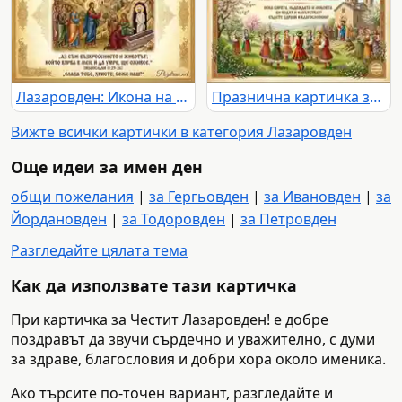
Лазаровден: Икона на Възкресението на Лазар с Иисус Христос, ученици и сестрите му. Празнична картичка с библейски цитат.
Празнична картичка за Лазаровден с възкресението на Лазар, лазарки в носии и пролетен пейзаж.
Вижте всички картички в категория Лазаровден
Още идеи за имен ден
общи пожелания
|
за Гергьовден
|
за Ивановден
|
за
Йордановден
|
за Тодоровден
|
за Петровден
Разгледайте цялата тема
Как да използвате тази картичка
При картичка за Честит Лазаровден! е добре
поздравът да звучи сърдечно и уважително, с думи
за здраве, благословия и добри хора около именика.
Ако търсите по-точен вариант, разгледайте и