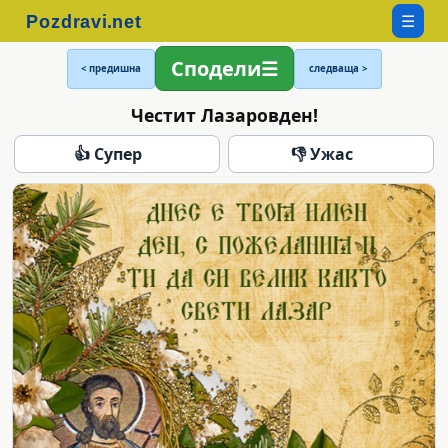
☰
Сподели
< предишна
следваща >
Честит Лазаровден!
👍 Супер
👎 Ужас