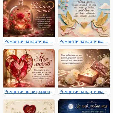
Романтична картичка „Винаги до теб“ с рози, сърца и нежно любовно послание
Романтична картичка с две златни птици, сърце и нежен любовен надпис
Романтично витражно сърце с надпис „Моя любов“ и нежно любовно послание
Романтична картичка с блестящ подарък, сърца, цветя и нежно послание за любов