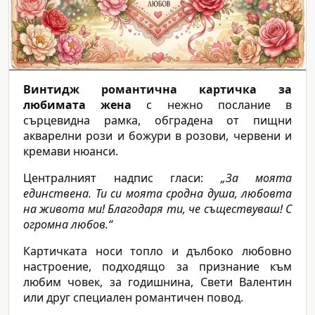
Винтидж романтична картичка за
любимата жена
с нежно послание в
сърцевидна рамка, обградена от пищни
акварелни рози и божури в розови, червени и
кремави нюанси.
Централният надпис гласи:
„За моята
единствена. Ти си моята сродна душа, любовта
на живота ми! Благодаря ти, че съществуваш! С
огромна любов.“
Картичката носи топло и дълбоко любовно
настроение, подходящо за признание към
любим човек, за годишнина, Свети Валентин
или друг специален романтичен повод.