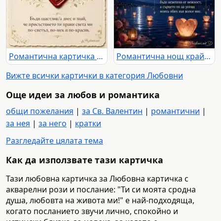
Романтична картичка с червено сърце, златни орнаменти и нежно послание
Романтична нощ край езеро с луна, рози, светещи сърца и любовно послание
Вижте всички картички в категория Любовни
Още идеи за любов и романтика
общи пожелания
|
за Св. Валентин
|
романтични
|
за нея
|
за него
|
кратки
Разгледайте цялата тема
Как да използвате тази картичка
Тази любовна картичка за Любовна картичка с
акварелни рози и послание: "Ти си моята сродна
душа, любовта на живота ми!" е най-подходяща,
когато посланието звучи лично, спокойно и