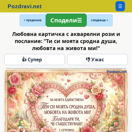
☰
Сподели
< предишна
следваща >
Любовна картичка с акварелни рози и
послание: "Ти си моята сродна душа,
любовта на живота ми!"
👍 Супер
👎 Ужас