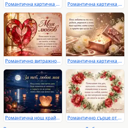
Романтична картичка „Винаги до теб“ с рози, сърца и нежно любовно послание
Романтична картичка с две златни птици, сърце и нежен любовен надпис
Романтично витражно сърце с надпис „Моя любов“ и нежно любовно послание
Романтична картичка с блестящ подарък, сърца, цветя и нежно послание за любов
Романтична нощ край езеро с луна, рози, светещи сърца и любовно послание
Романтично сърце от червени божури с нежно послание за топлина и любов