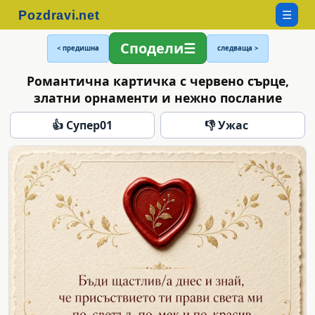
☰
Сподели
< предишна
следваща >
Романтична картичка с червено сърце,
златни орнаменти и нежно послание
👍 Супер
01
👎 Ужас