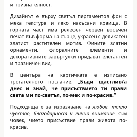
и признателност.
Дизайнът е върху светъл пергаментов фон с
мека текстура и леко накъсани краища. В
горната част има релефен червен восъчен
печат във форма на сърце, украсен с деликатен
златист растителен мотив. Фините златни
орнаменти, флоралните елементи и
декоративните завъртулки придават елегантен
и празничен вид.
В центъра на картичката е изписано
трогателното послание:
„Бъди щастлив/а
днес и знай, че присъствието ти прави
света ми по-светъл, по-мек и по-красив.“
Подходяща е за изразяване на
любов, топло
чувство, благодарност и лично внимание
към
човек, чието присъствие прави живота по-
красив.