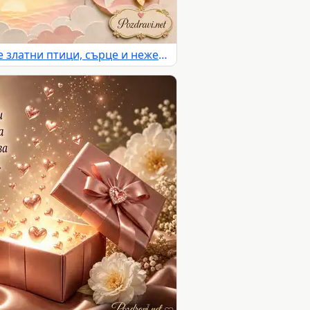
Романтична картичка с две златни птици, сърце и нежен любовен надпис