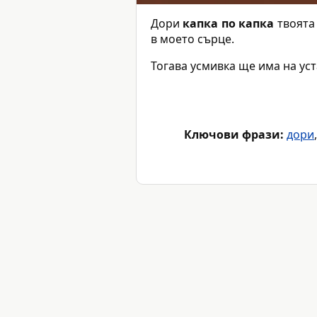
Дори
капка по капка
твоята 
в моето сърце.
Тогава усмивка ще има на ус
Ключови фрази:
дори