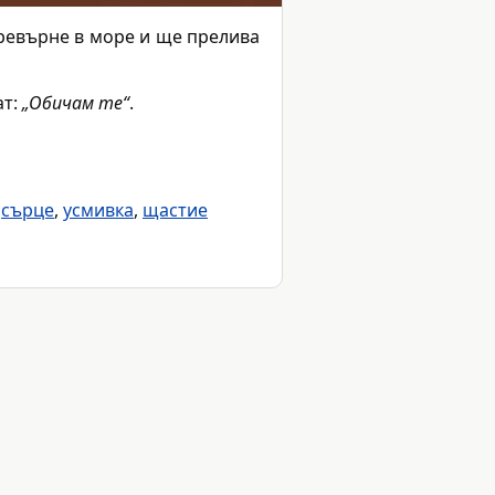
превърне в море и ще прелива
ат:
„Обичам те“
.
,
сърце
,
усмивка
,
щастие