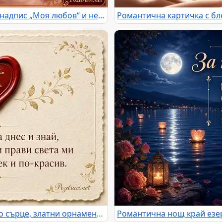
Романтично витражно сърце с надпис „Моя любов“ и нежно любовно послание
Романтична картичка с червено сърце, златни орнаменти и нежно послание