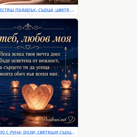
Романтична картичка с блестящ подарък, сърца, цветя и нежно послание за любов
Романтична нощ край езеро с луна, рози, светещи сърца и любовно послание