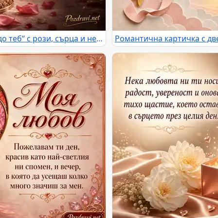
Романтична картичка „Винаги до теб“ с рози, сърца и нежно любовно послание