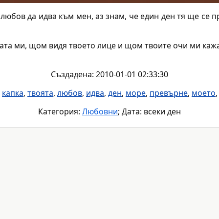
любов да идва към мен, аз знам, че един ден тя ще се 
тата ми, щом видя твоето лице и щом твоите очи ми каж
Създадена: 2010-01-01 02:33:30
,
капка
,
твоята
,
любов
,
идва
,
ден
,
море
,
превърне
,
моето
Категория:
Любовни
; Дата: всеки ден