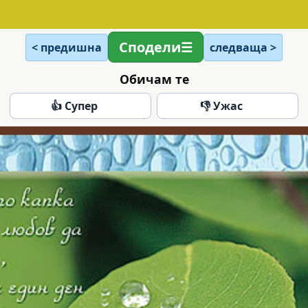
Сподели
< предишна
следваща >
Обичам те
👍 Супер
👎 Ужас