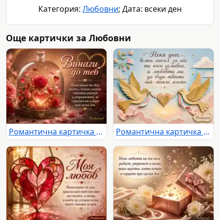
Категория:
Любовни
; Дата: всеки ден
Още картички за Любовни
Романтична картичка „Винаги до теб“ с рози, сърца и нежно любовно послание
Романтична картичка с две златни птици, сърце и нежен любовен надпис