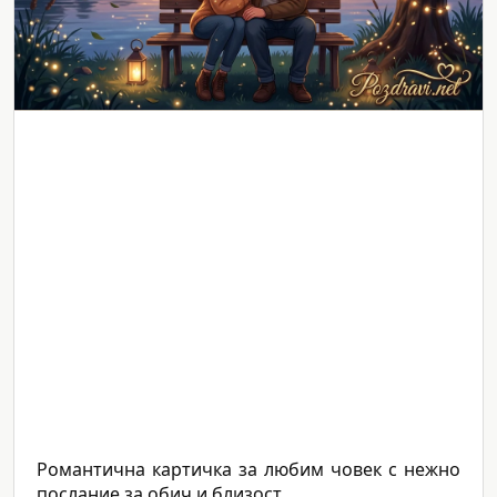
Романтична картичка за любим човек с нежно
послание за обич и близост.