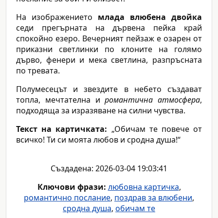
На изображението
млада влюбена двойка
седи прегърната на дървена пейка край
спокойно езеро. Вечерният пейзаж е озарен от
приказни светлинки по клоните на голямо
дърво, фенери и мека светлина, разпръсната
по тревата.
Полумесецът и звездите в небето създават
топла, мечтателна и
романтична атмосфера
,
подходяща за изразяване на силни чувства.
Текст на картичката:
„Обичам те повече от
всичко! Ти си моята любов и сродна душа!“
Създадена: 2026-03-04 19:03:41
Ключови фрази:
любовна картичка
,
романтично послание
,
поздрав за влюбени
,
сродна душа
,
обичам те