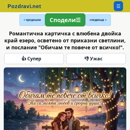
☰
Сподели
< предишна
следваща >
Романтична картичка с влюбена двойка
край езеро, осветено от приказни светлини,
и послание "Обичам те повече от всичко!".
👍 Супер
👎 Ужас