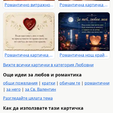
Романтично витражно сърце с надпис „Моя любов“ и нежно любовно послание
Романтична картичка с блестящ подарък, сърца, цветя и нежно послание за любов
Романтична картичка с червено сърце, златни орнаменти и нежно послание
Романтична нощ край езеро с луна, рози, светещи сърца и любовно послание
Вижте всички картички в категория Любовни
Още идеи за любов и романтика
общи пожелания
|
кратки
|
обичам те
|
романтични
|
за него
|
за Св. Валентин
Разгледайте цялата тема
Как да използвате тази картичка