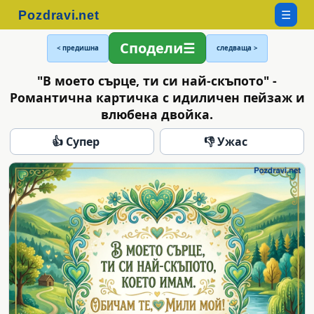
☰
Сподели
< предишна
следваща >
"В моето сърце, ти си най-скъпото" -
Романтична картичка с идиличен пейзаж и
влюбена двойка.
👍 Супер
👎 Ужас