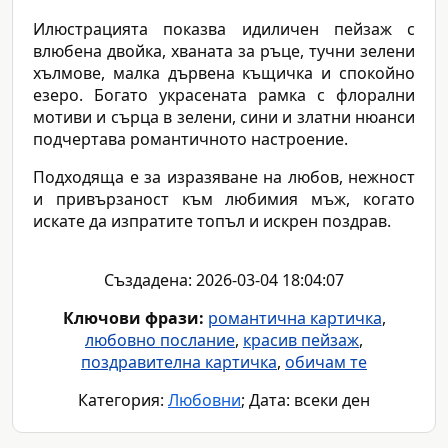
Илюстрацията показва идиличен пейзаж с
влюбена двойка, хваната за ръце, тучни зелени
хълмове, малка дървена къщичка и спокойно
езеро. Богато украсената рамка с флорални
мотиви и сърца в зелени, сини и златни нюанси
подчертава романтичното настроение.
Подходяща е за изразяване на любов, нежност
и привързаност към любимия мъж, когато
искате да изпратите топъл и искрен поздрав.
Създадена: 2026-03-04 18:04:07
Ключови фрази:
романтична картичка
,
любовно послание
,
красив пейзаж
,
поздравителна картичка
,
обичам те
Категория:
Любовни
; Дата: всеки ден