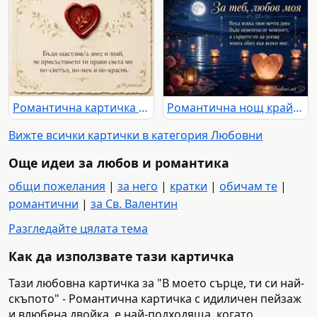
Романтична картичка с червено сърце, златни орнаменти и нежно послание
Романтична нощ край езеро с луна, рози, светещи сърца и любовно послание
Вижте всички картички в категория Любовни
Още идеи за любов и романтика
общи пожелания
|
за него
|
кратки
|
обичам те
|
романтични
|
за Св. Валентин
Разгледайте цялата тема
Как да използвате тази картичка
Тази любовна картичка за "В моето сърце, ти си най-
скъпото" - Романтична картичка с идиличен пейзаж
и влюбена двойка. е най-подходяща, когато