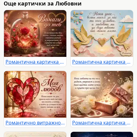
Още картички за Любовни
Романтична картичка „Винаги до теб“ с рози, сърца и нежно любовно послание
Романтична картичка с две златни птици, сърце и нежен любовен надпис
Романтично витражно сърце с надпис „Моя любов“ и нежно любовно послание
Романтична картичка с блестящ подарък, сърца, цветя и нежно послание за любов