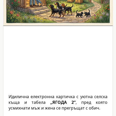
Идилична електронна картичка с уютна селска
къща и табела
„ЯГОДА 2“
, пред която
усмихнати мъж и жена се прегръщат с обич.