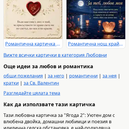
Романтична картичка с червено сърце, златни орнаменти и нежно послание
Романтична нощ край езеро с луна, рози, светещи сърца и любовно послание
Вижте всички картички в категория Любовни
Още идеи за любов и романтика
общи пожелания
|
за него
|
романтични
|
за нея
|
кратки
|
за Св. Валентин
Разгледайте цялата тема
Как да използвате тази картичка
Тази любовна картичка за "Ягода 2": Уютен дом с
влюбена двойка, домашни любимци и поезия в
идилична селска обстановка. е най-подходяща,