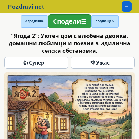
☰
Сподели
< предишна
следваща >
"Ягода 2": Уютен дом с влюбена двойка,
домашни любимци и поезия в идилична
селска обстановка.
👍 Супер
👎 Ужас