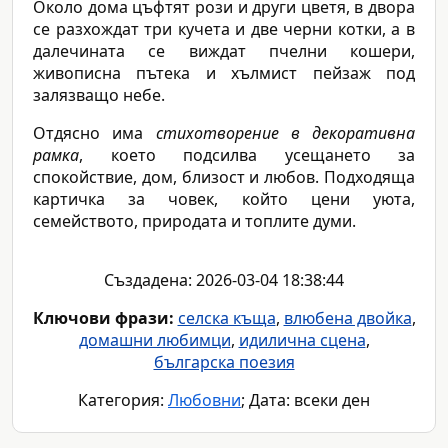
Около дома цъфтят рози и други цветя, в двора
се разхождат три кучета и две черни котки, а в
далечината се виждат пчелни кошери,
живописна пътека и хълмист пейзаж под
залязващо небе.
Отдясно има
стихотворение в декоративна
рамка
, което подсилва усещането за
спокойствие, дом, близост и любов. Подходяща
картичка за човек, който цени уюта,
семейството, природата и топлите думи.
Създадена: 2026-03-04 18:38:44
Ключови фрази:
селска къща
,
влюбена двойка
,
домашни любимци
,
идилична сцена
,
българска поезия
Категория:
Любовни
; Дата: всеки ден