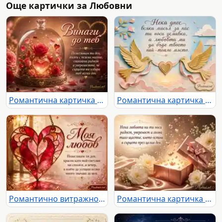
Още картички за Любовни
Романтична картичка „Винаги до теб“ с рози, сърца и нежно любовно послание
Романтична картичка с две златни птици, сърце и нежен любовен надпис
Романтично витражно сърце с надпис „Моя любов“ и нежно любовно послание
Романтична картичка с блестящ подарък, сърца, цветя и нежно послание за любов