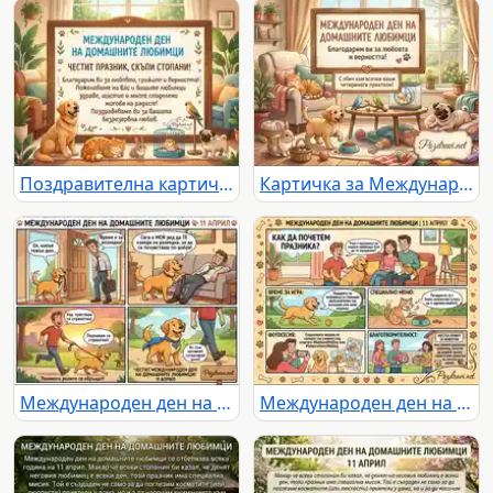
Поздравителна картичка за любимци
Картичка за Международен ден на домашните любимци
Международен ден на домашните любимци: Кучето е супергерой, който развеселява своя уморен стопанин.
Международен ден на домашните любимци: Идеи за празнуване на 11 април – игра, лакомства, снимки и благотворителност.