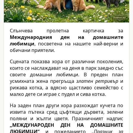
Слънчева пролетна картичка за
Международния ден на домашните
любимци
, посветена на нашите най-верни и
обичани приятели.
Сцената показва хора от различни поколения,
които се наслаждават на деня в парк заедно със
своите домашни любимци. В преден план
усмихната жена прегръща
златен ретривър
и
рижава котка, а вдясно щастливо семейство с
малко дете си играе с пудел и сива котка.
На заден план други хора разхождат кучета по
извита пътека сред цъфтящи дървета, зелени
поляни и жълти цветя. Празничният надпис
„МЕЖДУНАРОДЕН ДЕН НА ДОМАШНИТЕ
ЛЮБИМЦИ“
и пожеланието
„Празник за