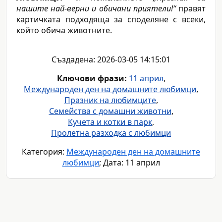
нашите най-верни и обичани приятели!“
правят
картичката подходяща за споделяне с всеки,
който обича животните.
Създадена: 2026-03-05 14:15:01
Ключови фрази:
11 април
,
Международен ден на домашните любимци
,
Празник на любимците
,
Семейства с домашни животни
,
Кучета и котки в парк
,
Пролетна разходка с любимци
Категория:
Международен ден на домашните
любимци
; Дата: 11 април