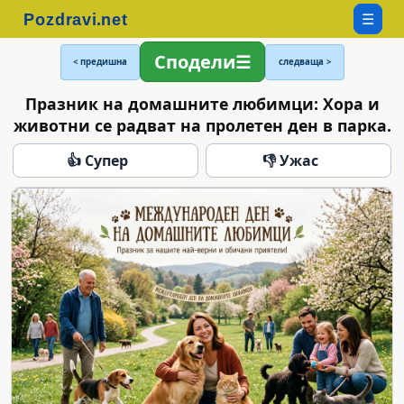
☰
Сподели
< предишна
следваща >
Празник на домашните любимци: Хора и
животни се радват на пролетен ден в парка.
👍 Супер
👎 Ужас