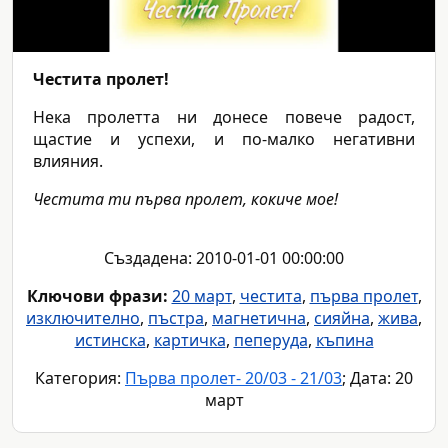
Честита пролет!
Нека пролетта ни донесе повече радост,
щастие и успехи, и по-малко негативни
влияния.
Честита ти първа пролет, кокиче мое!
Създадена: 2010-01-01 00:00:00
Ключови фрази:
20 март
,
честита
,
първа пролет
,
изключително
,
пъстра
,
магнетична
,
сияйна
,
жива
,
истинска
,
картичка
,
пеперуда
,
къпина
Категория:
Първа пролет- 20/03 - 21/03
; Дата: 20
март