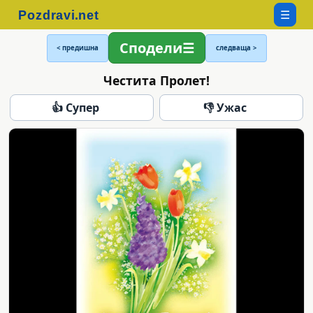
☰
Сподели
< предишна
следваща >
Честита Пролет!
👍 Супер
👎 Ужас