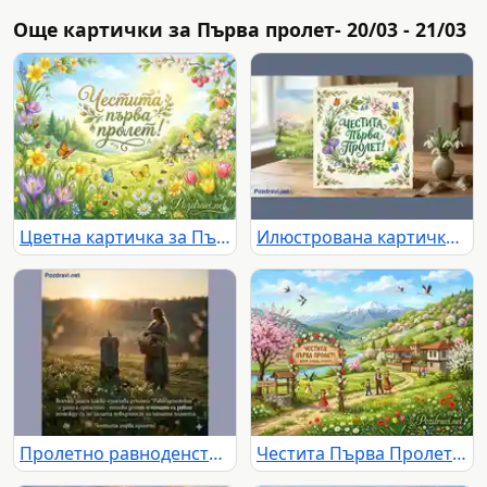
Още картички за Първа пролет- 20/03 - 21/03
Цветна картичка за Първа пролет
Илюстрована картичка "Честита Първа Пролет" с кокичета
Пролетно равноденствие: Сцена на спокойствие и надежда
Честита Първа Пролет: Българска картичка с цъфтяща природа, село и семейство в народни носии.