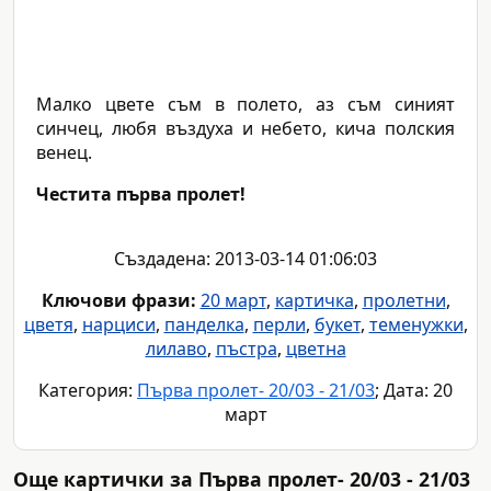
Малко цвете съм в полето, аз съм синият
синчец, любя въздуха и небето, кича полския
венец.
Честита първа пролет!
Създадена: 2013-03-14 01:06:03
Ключови фрази:
20 март
,
картичка
,
пролетни
,
цветя
,
нарциси
,
панделка
,
перли
,
букет
,
теменужки
,
лилаво
,
пъстра
,
цветна
Категория:
Първа пролет- 20/03 - 21/03
; Дата: 20
март
Още картички за Първа пролет- 20/03 - 21/03