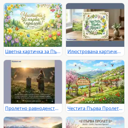
Цветна картичка за Първа пролет
Илюстрована картичка "Честита Първа Пролет" с кокичета
Пролетно равноденствие: Сцена на спокойствие и надежда
Честита Първа Пролет: Българска картичка с цъфтяща природа, село и семейство в народни носии.