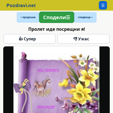
☰
Сподели
< предишна
следваща >
Пролет иде посрещни я!
👍 Супер
👎 Ужас