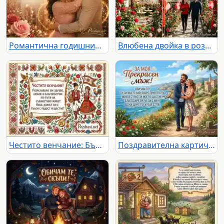
Романтична годишнина с прегърната двойка и златни цветя
Влюбена двойка в розова градина под арка за Свети Валентин
Честито венчание: Българска картичка с младоженци в носии, фолклорни мотиви и пожелания.
Поздравителна картичка за мъж с романтично послание и щастлива двойка на живописен морски фон.