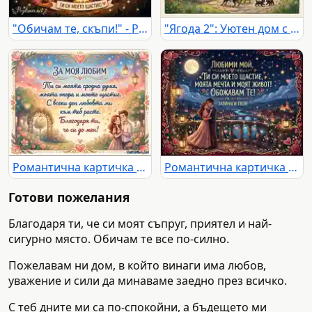
"Обичам те, скъпи!" - Романтична картичка с влюбена двойка край огън, планина и уютна хижа под звездно небе.
"Ягода 2": Уютен дом с влюбена двойка, домашни любимци и поезия в идилична селска обстановка.
Романтична картичка с послание за любимия: "Ти си моята сродна душа". Илюстрация на влюбена двойка в приказна градина.
Романтична картичка "Любими мой" с влюбена двойка на балкон, звездно небе и осветен градски пейзаж.
Готови пожелания
Благодаря ти, че си моят съпруг, приятел и най-
сигурно място. Обичам те все по-силно.
Пожелавам ни дом, в който винаги има любов,
уважение и сили да минаваме заедно през всичко.
С теб дните ми са по-спокойни, а бъдещето ми