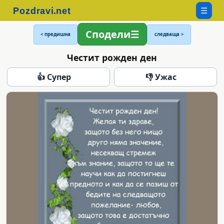
☰
Сподели
< предишна
следваща >
Честит рожден ден
👍 Супер
👎 Ужас