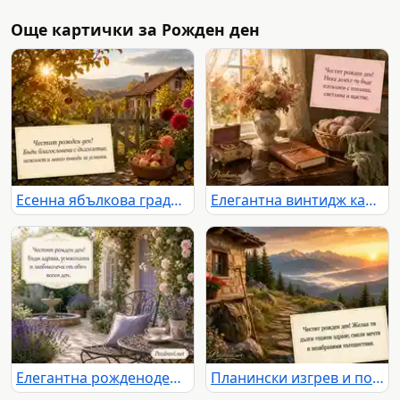
Още картички за Рожден ден
Есенна ябълкова градина с пожелание за дълголетие и много усмивки
Елегантна винтидж картичка за рожден ден с цветя, уют и топло пожелание
Елегантна рожденоденска картичка с лавандула, рози и фонтан
Планински изгрев и пожелание за здраве, смели мечти и незабравими пътешествия