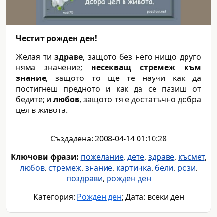
Честит рожден ден!
Желая ти
здраве
, защото без него нищо друго
няма значение;
несекващ стремеж към
знание
, защото то ще те научи как да
постигнеш предното и как да се пазиш от
бедите; и
любов
, защото тя е достатъчно добра
цел в живота.
Създадена: 2008-04-14 01:10:28
Ключови фрази:
пожелание
,
дете
,
здраве
,
късмет
,
любов
,
стремеж
,
знание
,
картичка
,
бели
,
рози
,
поздрави
,
рожден ден
Категория:
Рожден ден
; Дата: всеки ден