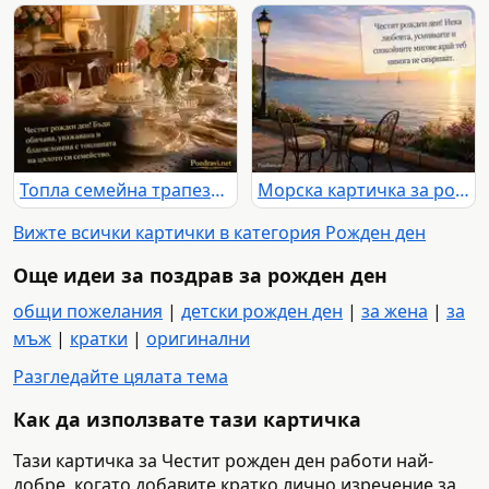
Топла семейна трапеза с торта и нежен поздрав за рожден ден
Морска картичка за рожден ден с любов, спокойствие и споделени години
Вижте всички картички в категория Рожден ден
Още идеи за поздрав за рожден ден
общи пожелания
|
детски рожден ден
|
за жена
|
за
мъж
|
кратки
|
оригинални
Разгледайте цялата тема
Как да използвате тази картичка
Тази картичка за Честит рожден ден работи най-
добре, когато добавите кратко лично изречение за