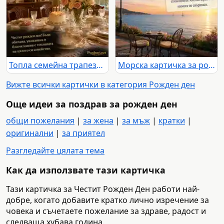
Топла семейна трапеза с торта и нежен поздрав за рожден ден
Морска картичка за рожден ден с любов, спокойствие и споделени години
Вижте всички картички в категория Рожден ден
Още идеи за поздрав за рожден ден
общи пожелания
|
за жена
|
за мъж
|
кратки
|
оригинални
|
за приятел
Разгледайте цялата тема
Как да използвате тази картичка
Тази картичка за Честит Рожден Ден работи най-
добре, когато добавите кратко лично изречение за
човека и съчетаете пожелание за здраве, радост и
следваща хубава година.