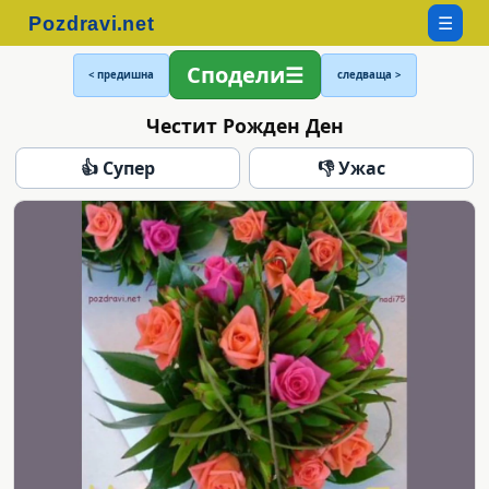
☰
Сподели
< предишна
следваща >
Честит Рожден Ден
👍 Супер
👎 Ужас