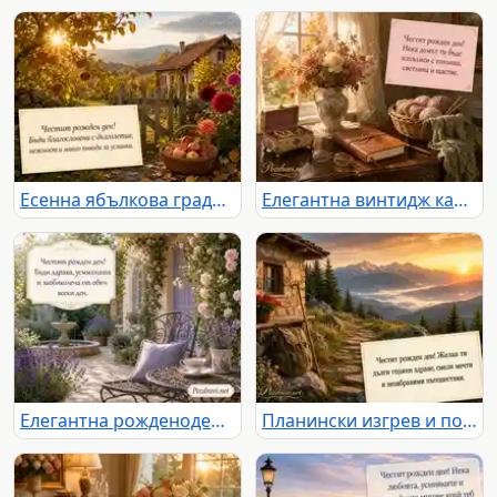
Есенна ябълкова градина с пожелание за дълголетие и много усмивки
Елегантна винтидж картичка за рожден ден с цветя, уют и топло пожелание
Елегантна рожденоденска картичка с лавандула, рози и фонтан
Планински изгрев и пожелание за здраве, смели мечти и незабравими пътешествия