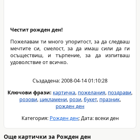
Честит рожден ден!
Пожелавам ти много упоритост, за да следваш
мечтите си, смелост, за да имаш сили да ги
осъществиш, и търпение, за да изпитваш
удоволствие от всичко.
Създадена: 2008-04-14 01:10:28
Ключови фрази:
картичка
,
пожелания
,
поздрави
,
розови
,
цикламени
,
рози
,
букет
,
празник
,
рожден ден
Категория:
Рожден ден
; Дата: всеки ден
Още картички за Рожден ден