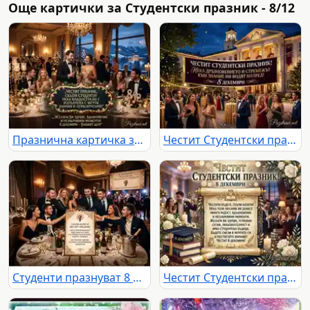
Още картички за Студентски празник - 8/12
Празнична картичка за 8 декември: Елегантни студенти празнуват в луксозна обстановка със зимна гледка.
Честит Студентски празник! Елегантно тържество пред университета на 8 декември с пожелания за знание и напредък.
Студенти празнуват 8 декември с наздравици и послания за бъдещето в елегантна обстановка.
Честит Студентски празник 8 декември: Елегантна картичка с пожелания, студенти, книги и рози.