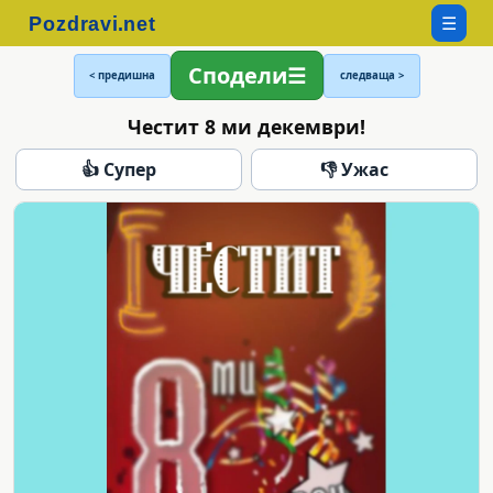
☰
Сподели
< предишна
следваща >
Честит 8 ми декември!
👍 Супер
👎 Ужас