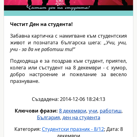
Честит Ден на студента!
Забавна картичка с намигване към студентския
живот и познатата българска шега:
„Учи, учи,
учи - за да не работиш ти!“
Подходяща е за поздрав към студент, приятел,
колега или състудент на 8 декември - с хумор,
добро настроение и пожелание за весело
празнуване.
Създадена: 2014-12-06 18:24:13
Ключови фрази:
8 декември
,
учи
,
работиш
,
България
,
ден на студента
Категория:
Студентски празник - 8/12
; Дата: 8
декември