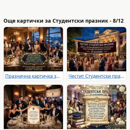
Още картички за Студентски празник - 8/12
Празнична картичка за 8 декември: Елегантни студенти празнуват в луксозна обстановка със зимна гледка.
Честит Студентски празник! Елегантно тържество пред университета на 8 декември с пожелания за знание и напредък.