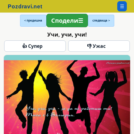
☰
Сподели
< предишна
следваща >
Учи, учи, учи!
👍 Супер
👎 Ужас