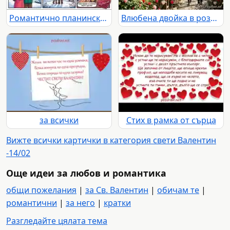
Романтично планинско приключение за Свети Валентин: любов, поход и незабравими моменти за влюбена двойка.
Влюбена двойка в розова градина под арка за Свети Валентин
за всички
Стих в рамка от сърца
Вижте всички картички в категория свети Валентин
-14/02
Още идеи за любов и романтика
общи пожелания
|
за Св. Валентин
|
обичам те
|
романтични
|
за него
|
кратки
Разгледайте цялата тема