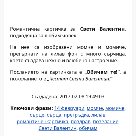
Романтична картичка за
Свети Валентин
,
подходяща за любим човек.
На нея са изобразени момче и момиче,
прегърнати на лилав фон с много сърчица,
което създава нежно и влюбено настроение.
Посланието на картичката е
„Обичам те!“
, а
пожеланието е
„Честит Свети Валентин!“
Създадена: 2017-02-08 19:49:03
Ключови фрази:
14 февруари
,
момче
,
момиче
,
сърце
,
сърца
,
прегръдка
,
лилав
,
романтиченкартичка
,
поздрав
,
позелание
,
Свети Валентин
,
обичам