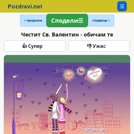
☰
Сподели
< предишна
следваща >
Честит Св. Валентин - обичам те
👍 Супер
👎 Ужас