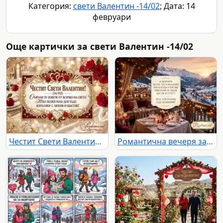
Категория:
свети Валентин -14/02
; Дата: 14
февруари
Още картички за свети Валентин -14/02
Честит Свети Валентин! Романтична картичка с пожелание за любов и щастие, рози и шампанско.
Романтична вечеря за Свети Валентин с планински изглед и пожелания за любов и щастие.