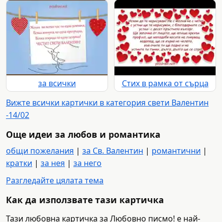
за всички
Стих в рамка от сърца
Вижте всички картички в категория свети Валентин
-14/02
Още идеи за любов и романтика
общи пожелания
|
за Св. Валентин
|
романтични
|
кратки
|
за нея
|
за него
Разгледайте цялата тема
Как да използвате тази картичка
Тази любовна картичка за Любовно писмо! е най-