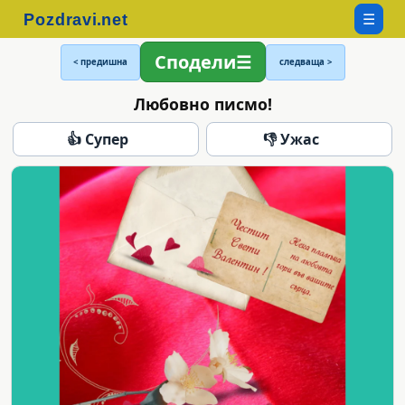
☰
Сподели
< предишна
следваща >
Любовно писмо!
👍 Супер
👎 Ужас