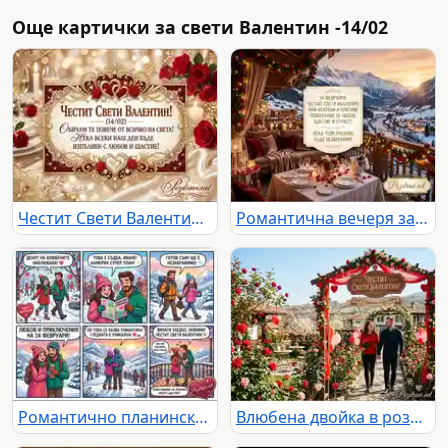
Още картички за свети Валентин -14/02
Честит Свети Валентин! Романтична картичка с пожелание за любов и щастие, рози и шампанско.
Романтична вечеря за Свети Валентин с планински изглед и пожелания за любов и щастие.
Романтично планинско приключение за Свети Валентин: любов, поход и незабравими моменти за влюбена двойка.
Влюбена двойка в розова градина под арка за Свети Валентин