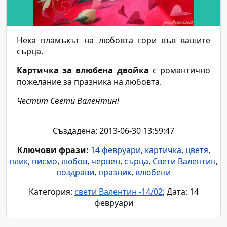
Нека пламъкът на любовта гори във вашите
сърца.
Картичка за влюбена двойка
с романтично
пожелание за празника на любовта.
Честит Свети Валентин!
Създадена: 2013-06-30 13:59:47
Ключови фрази:
14 февруари
,
картичка
,
цветя
,
плик
,
писмо
,
любов
,
червен
,
сърца
,
Свети Валентин
,
поздрави
,
празник
,
влюбени
Категория:
свети Валентин -14/02
; Дата: 14
февруари