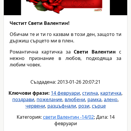
Честит Свети Валентин!
Обичам те и ти го казвам в този ден, защото ти
държиш сърцето ми в плен.
Романтична картичка за
Свети Валентин
с
нежно признание в любов, подходяща за
любим човек.
Създадена: 2013-01-26 20:07:21
Ключови фрази:
14 февруари
,
стилна
,
картичка
,
поздрави
,
пожелание
,
влюбени
,
рамка
,
алено
,
червени
,
разцъфнали
,
рози
,
сърце
Категория:
свети Валентин -14/02
; Дата: 14
февруари