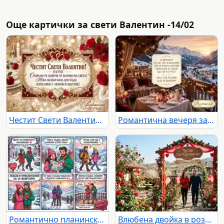
Още картички за свети Валентин -14/02
Честит Свети Валентин! Романтична картичка с пожелание за любов и щастие, рози и шампанско.
Романтична вечеря за Свети Валентин с планински изглед и пожелания за любов и щастие.
Романтично планинско приключение за Свети Валентин: любов, поход и незабравими моменти за влюбена двойка.
Влюбена двойка в розова градина под арка за Свети Валентин