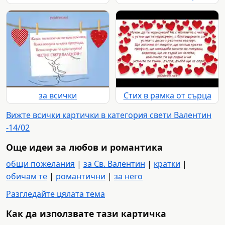
за всички
Стих в рамка от сърца
Вижте всички картички в категория свети Валентин
-14/02
Още идеи за любов и романтика
общи пожелания
|
за Св. Валентин
|
кратки
|
обичам те
|
романтични
|
за него
Разгледайте цялата тема
Как да използвате тази картичка