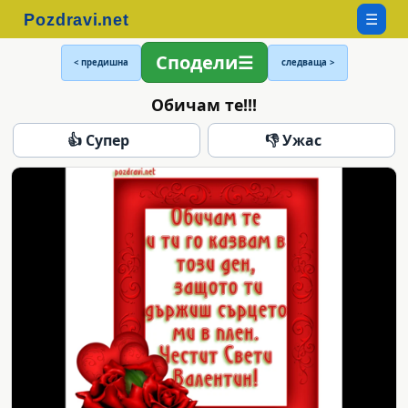
☰
Сподели
< предишна
следваща >
Oбичам те!!!
👍 Супер
👎 Ужас