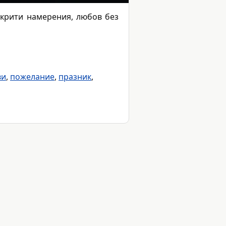
скрити намерения, любов без
ви
,
пожелание
,
празник
,