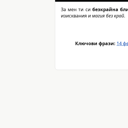
За мен ти си
безкрайна бл
изисквания и
магия без край
.
Ключови фрази:
14 ф