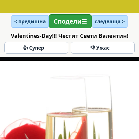
Сподели
< предишна
следваща >
Valentines-Day!!! Честит Свети Валентин!
👍 Супер
👎 Ужас