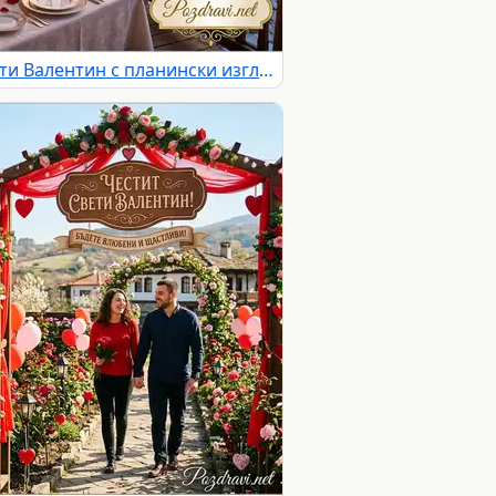
Романтична вечеря за Свети Валентин с планински изглед и пожелания за любов и щастие.