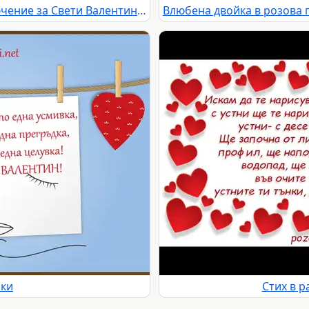
Романтично планинско приключение за Свети Валентин: любов, поход и незабравими моменти за влюбена двойка.
чки
Стих в р