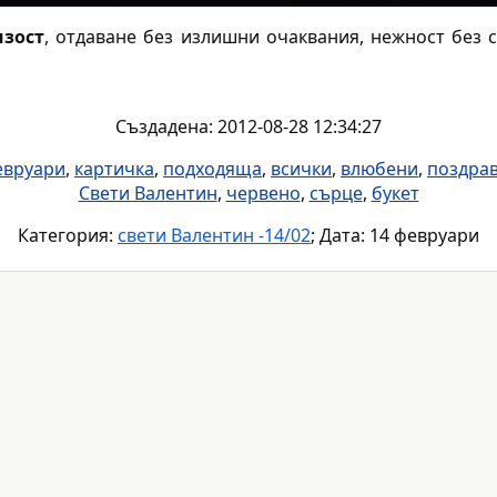
изост
, отдаване без излишни очаквания, нежност без 
Създадена: 2012-08-28 12:34:27
евруари
,
картичка
,
подходяща
,
всички
,
влюбени
,
поздра
Свети Валентин
,
червено
,
сърце
,
букет
Категория:
свети Валентин -14/02
; Дата: 14 февруари