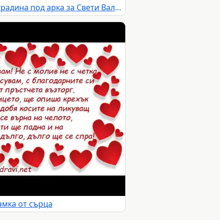
Влюбена двойка в розова градина под арка за Свети Валентин
амка от сърца