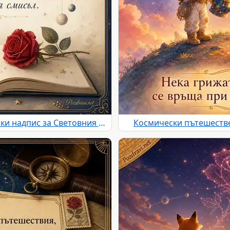
Звездна корона, роза и български надпис за Световния ден на Малкият принц
Космически пътешестве