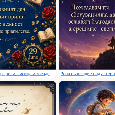
Световен ден на Малкият принц с рози, лисица и звезден поздрав