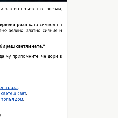
и златен пръстен от звезди,
ервена роза
като символ на
ено зелено, златно сияние и
збираш светлината.“
да му припомните, че дори в
ена роза
,
 светещ свят
,
и топъл дом
,
и