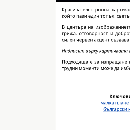
Красива електронна картичк
който пази един топъл, свет
В центъра на изображениет
грижа, отговорност и добро
силен червен акцент създава
Надписът върху картичката г
Подходяща е за изпращане н
трудни моменти може да избе
Ключови
малка плане
български 