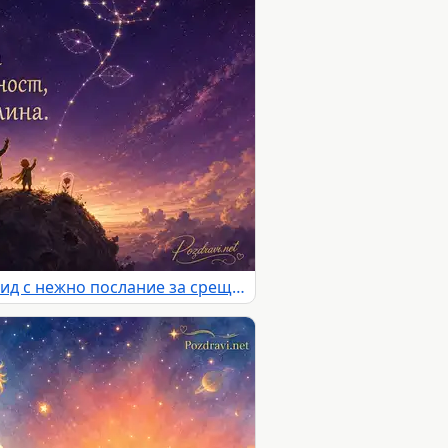
Роза съзвездие над астероид с нежно послание за срещи и сбогувания