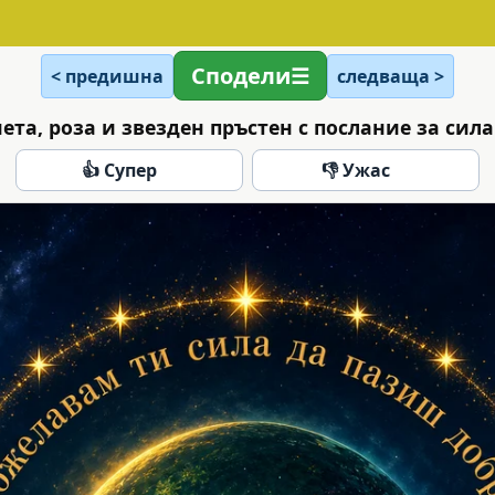
Сподели
< предишна
следваща >
ета, роза и звезден пръстен с послание за сила
👍 Супер
👎 Ужас