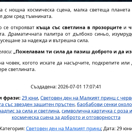
а с нощна космическа сцена, малка светеща планета 
ъл дом сред тъмнината.
о се открояват
къща със светлина в прозорците
и
ч
та. Драматичната палитра от дълбоко синьо, изумруд
 усещане за надежда и вътрешна сила.
ласи:
„Пожелавам ти сила да пазиш доброто и да и
а човек, когото искате да насърчите, подкрепите или 
ре светлината.
Създадена: 2026-07-01 17:07:41
 фрази:
29 юни
,
Световен ден на Малкият принц с черв
та със звезден защитен пръстен
,
баобабови сенки около
надпис за сила и светлина
,
символична картичка с роза 
космическа сцена за доброто и отговорността
Категория:
Световен ден на Малкият принц
; Дата: 29 юн