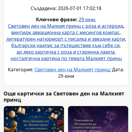
Създадена: 2026-07-01 17:02:18
Ключови фрази:
29 юни
,
Световен ден на Малкия принц с роза и астероид
,
винтидж авиационна карта с месингов компас
,
литературен натюрморт с писалка и звездни карти
,
български надпис за пътешествие към себе си
,
ар деко картичка с роза и старинна лампа
,
носталгична картина по темата Малкият принц
Категория:
Световен ден на Малкият принц
; Дата:
29 юни
Още картички за Световен ден на Малкият
принц