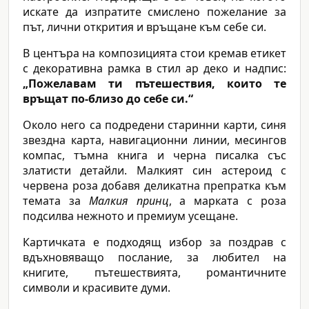
искате да изпратите смислено пожелание за
път, лични открития и връщане към себе си.
В центъра на композицията стои кремав етикет
с декоративна рамка в стил ар деко и надпис:
„Пожелавам ти пътешествия, които те
връщат по-близо до себе си.“
Около него са подредени старинни карти, синя
звездна карта, навигационни линии, месингов
компас, тъмна книга и черна писалка със
златисти детайли. Малкият син астероид с
червена роза добавя деликатна препратка към
темата за
Малкия принц
, а марката с роза
подсилва нежното и премиум усещане.
Картичката е подходящ избор за поздрав с
вдъхновяващо послание, за любител на
книгите, пътешествията, романтичните
символи и красивите думи.