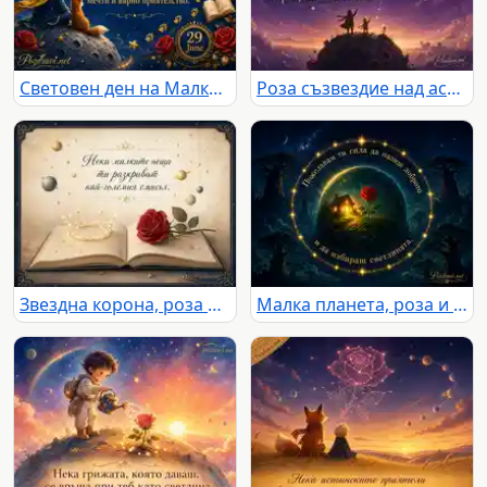
Световен ден на Малкият принц с рози, лисица и звезден поздрав
Роза съзвездие над астероид с нежно послание за срещи и сбогувания
Звездна корона, роза и български надпис за Световния ден на Малкият принц
Малка планета, роза и звезден пръстен с послание за сила и светлина