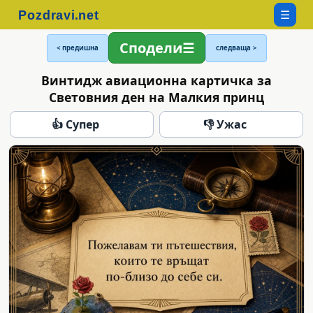
☰
Сподели
< предишна
следваща >
Винтидж авиационна картичка за
Световния ден на Малкия принц
👍 Супер
👎 Ужас