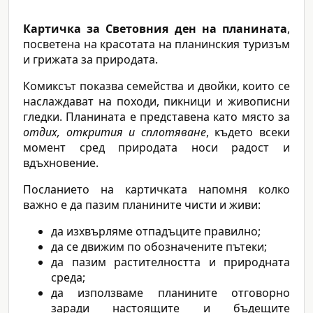
Картичка за Световния ден на планината
,
посветена на красотата на планинския туризъм
и грижата за природата.
Комиксът показва семейства и двойки, които се
наслаждават на походи, пикници и живописни
гледки. Планината е представена като място за
отдих, открития и сплотяване
, където всеки
момент сред природата носи радост и
вдъхновение.
Посланието на картичката напомня колко
важно е да пазим планините чисти и живи:
да изхвърляме отпадъците правилно;
да се движим по обозначените пътеки;
да пазим растителността и природната
среда;
да използваме планините отговорно
заради настоящите и бъдещите