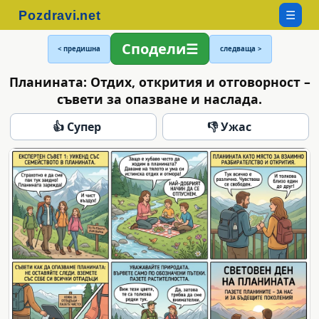
☰
Сподели
< предишна
следваща >
Планината: Отдих, открития и отговорност –
съвети за опазване и наслада.
👍 Супер
👎 Ужас