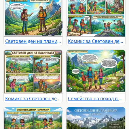
Световен ден на планината: Призив за опазване на природата и отговорен туризъм
Комикс за Световен ден на планината: призив за опазване на природата и почистване на планините.
Комикс за Световен ден на планината: Семейни приключения и опазване на природата.
Семейство на поход в планината: празник на природата и екологични правила за опазване.