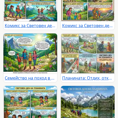
Комикс за Световен ден на планината: призив за опазване на природата и почистване на планините.
Комикс за Световен ден на планината: Семейни приключения и опазване на природата.
Семейство на поход в планината: празник на природата и екологични правила за опазване.
Планината: Отдих, открития и отговорност – съвети за опазване и наслада.