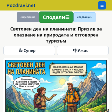
☰
Сподели
< предишна
следваща >
Световен ден на планината: Призив за
опазване на природата и отговорен
туризъм
👍 Супер
👎 Ужас