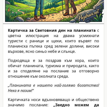
Картичка за Световния ден на планината
с
цветна илюстрация на двама усмихнати
туристи с раници и щеки, които вървят по
планинска пътека сред зелени долини, високи
върхове, ясно синьо небе и слънце.
Подходяща е за поздрав към хора, които
обичат планината, туризма и природата, както
и за споделяне на послание за отговорно
отношение към околната среда.
„Планината е нашето най-голямо богатство!
Нека я пазим!“
Картичката носи вдъхновяващо и обществено
значимо послание:
„Заедно можем да