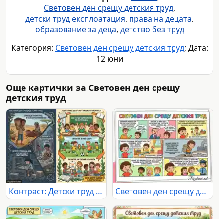
Световен ден срещу детския труд
,
детски труд експлоатация
,
права на децата
,
образование за деца
,
детство без труд
Категория:
Световен ден срещу детския труд
; Дата:
12 юни
Още картички за Световен ден срещу
детския труд
Контраст: Детски труд срещу щастливо детство с образование, игра и развитие.
Световен ден срещу детския труд: Разлика между доброволна помощ и експлоатация. Права на децата и как да се защитят.