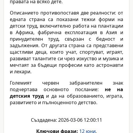
правата на всяко дете.
Описанието противопоставя две реалности: от
едната страна са показани тежки форми на
детски труд, включително работа на плантации
в Африка, фабрична експлоатация в Азия и
принудителен труд, свързан с бедност и
задължения. От другата страна са представени
щастливи деца, които учат, спортуват, играят,
развиват талантите си чрез изкуство и музика и
мечтаят за бъдещи професии като астронавти
и лекари.
Големият червен забранителен знак
подчертава основното послание:
не на
детския труд
и да на образованието, играта,
развитието и пълноценното детство.
Създадена: 2026-03-06 12:00:11
Ключови фрази:
12 юни
,