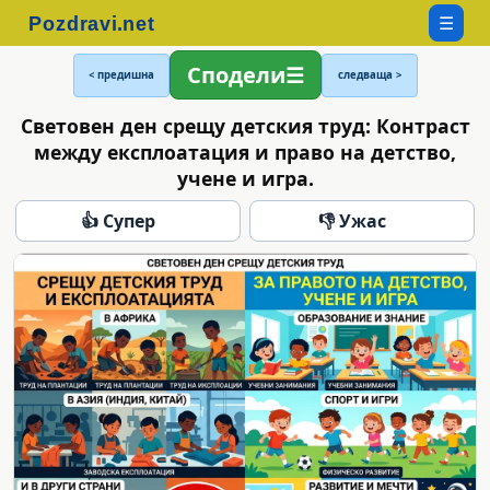
☰
Сподели
< предишна
следваща >
Световен ден срещу детския труд: Контраст
между експлоатация и право на детство,
учене и игра.
👍 Супер
👎 Ужас