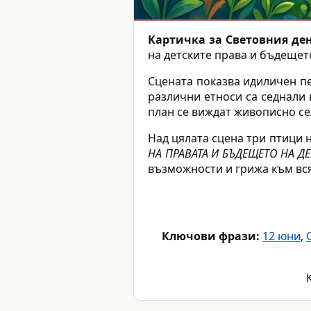
Картичка за Световния ден
на детските права и бъдещето
Сцената показва идиличен пей
различни етноси са седнали 
план се виждат живописно сел
Над цялата сцена три птици 
НА ПРАВАТА И БЪДЕЩЕТО НА ДЕ
възможности и грижа към вся
Ключови фрази:
12 юни
,