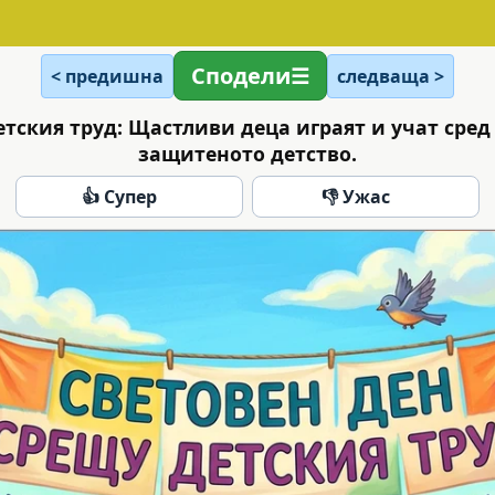
Сподели
< предишна
следваща >
етския труд: Щастливи деца играят и учат сред
защитеното детство.
👍 Супер
👎 Ужас