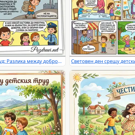
Световен ден срещу детския труд: Разлика между доброволна помощ и експлоатация. Права на децата и как да се защитят.