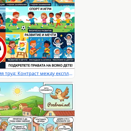
Световен ден срещу детския труд: Контраст между експлоатация и право на детство, учене и игра.