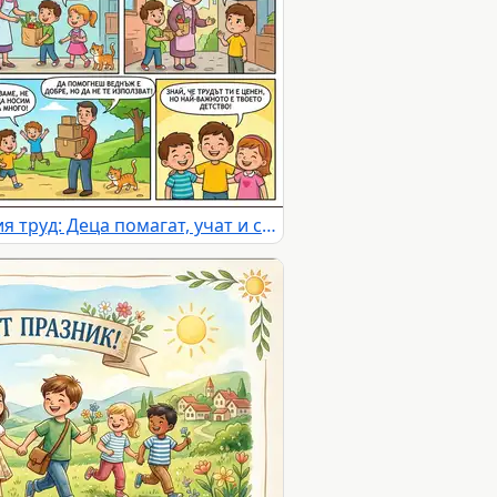
Световен ден срещу детския труд: Деца помагат, учат и се радват на детството си.