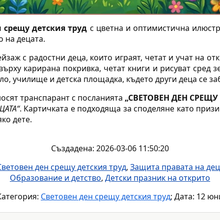
 срещу детския труд
с цветна и оптимистична илюстр
 на децата.
заж с радостни деца, които играят, четат и учат на от
върху карирана покривка, четат книги и рисуват сред зе
о, училище и детска площадка, където други деца се за
носят транспарант с посланията
„СВЕТОВЕН ДЕН СРЕЩУ
ЦАТА“
. Картичката е подходяща за споделяне като призи
ко дете.
Създадена: 2026-03-06 11:50:20
Световен ден срещу детския труд
,
Защита правата на дец
Образование и детство
,
Детски празник на открито
Категория:
Световен ден срещу детския труд
; Дата: 12 юн