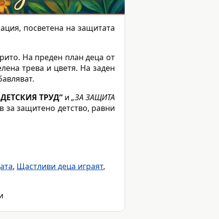
ация, посветена на защитата
крито. На преден план деца от
лена трева и цветя. На заден
бавляват.
 ДЕТСКИЯ ТРУД“
и
„ЗА ЗАЩИТА
в за защитено детство, равни
ата
,
Щастливи деца играят
,
и