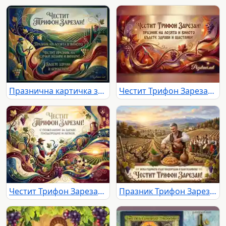
Празнична картичка за Трифон Зарезан с лозар, лозя и вино.
Честит Трифон Зарезан! Празнична картичка с лозя, вино и пожелания за здраве и щастие.
Честит Трифон Зарезан: Празнична илюстрация с лозар, грозде, вино, бъчви и пожелания за здраве, плодородие и любов.
Празник Трифон Зарезан: Български лозарски ритуал, вино и народни традиции сред живописен пейзаж.