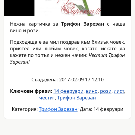
Нежна картичка за
Трифон Зарезан
с чаша
вино и рози.
Подходяща е за мил поздрав към близък човек,
приятел или любим човек, когато искате да
кажете по топъл и нежен начин:
Честит Трифон
Зарезан!
Създадена: 2017-02-09 17:12:10
Ключови фрази:
14 февруари
,
вино
,
рози
,
лист
,
честит
,
Трифон Зарезан
Категория:
Трифон Зарезан
; Дата: 14 февруари