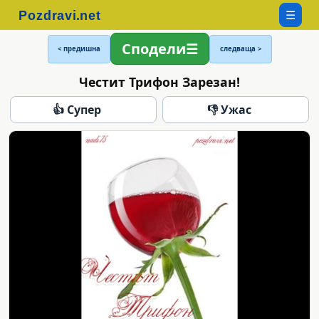
☰
Сподели
< предишна
следваща >
Честит Трифон Зарезан!
👍 Супер
👎 Ужас