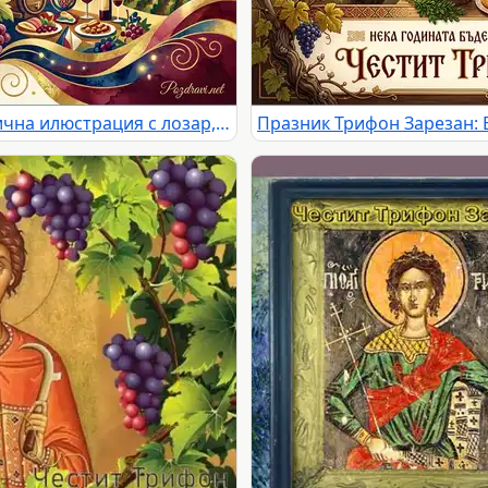
Честит Трифон Зарезан: Празнична илюстрация с лозар, грозде, вино, бъчви и пожелания за здраве, плодородие и любов.