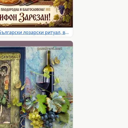
Празник Трифон Зарезан: Български лозарски ритуал, вино и народни традиции сред живописен пейзаж.