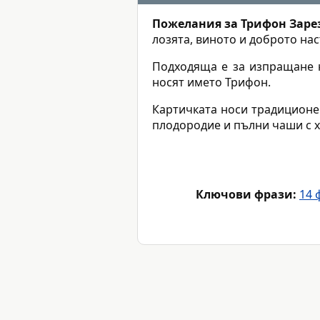
Пожелания за Трифон Заре
лозята, виното и доброто на
Подходяща е за изпращане н
носят името Трифон.
Картичката носи традиционен
плодородие и пълни чаши с х
Ключови фрази:
14 