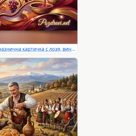
Честит Трифон Зарезан! Празнична картичка с лозя, вино и пожелания за здраве и щастие.