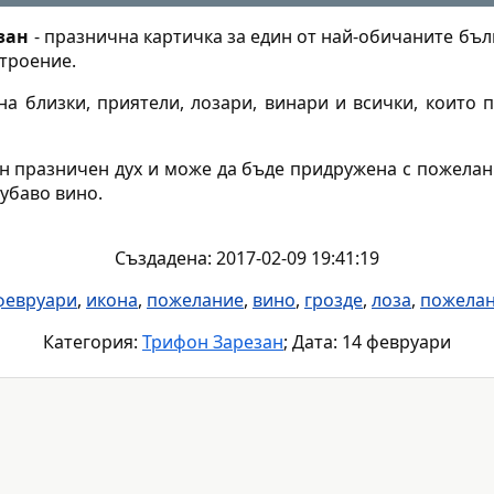
зан
- празнична картичка за един от най-обичаните бъл
строение.
а близки, приятели, лозари, винари и всички, които 
 празничен дух и може да бъде придружена с пожелания
убаво вино.
Създадена: 2017-02-09 19:41:19
февруари
,
икона
,
пожелание
,
вино
,
грозде
,
лоза
,
пожелан
Категория:
Трифон Зарезан
; Дата: 14 февруари