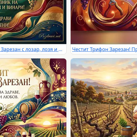
Празнична картичка за Трифон Зарезан с лозар, лозя и вино.