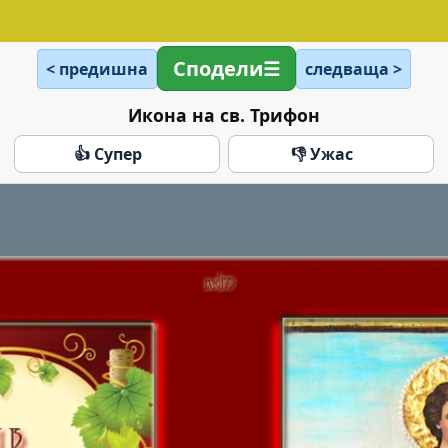
Сподели
< предишна
следваща >
Икона на св. Трифон
👍 Супер
👎 Ужас