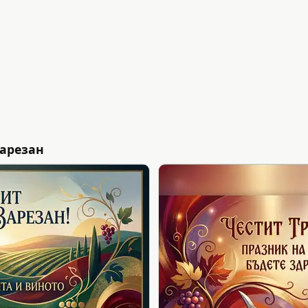
арезан