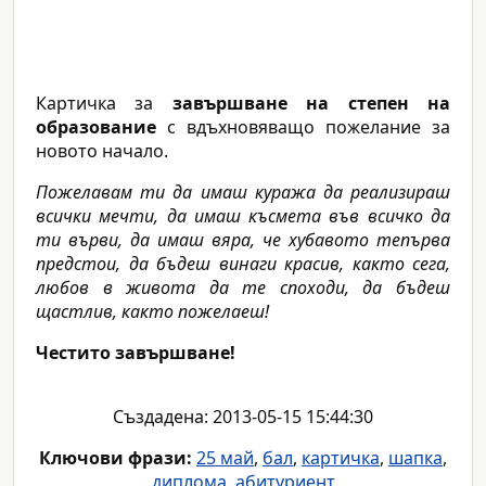
Картичка за
завършване на степен на
образование
с вдъхновяващо пожелание за
новото начало.
Пожелавам ти да имаш куража да реализираш
всички мечти, да имаш късмета във всичко да
ти върви, да имаш вяра, че хубавото тепърва
предстои, да бъдеш винаги красив, както сега,
любов в живота да те споходи, да бъдеш
щастлив, както пожелаеш!
Честито завършване!
Създадена: 2013-05-15 15:44:30
Ключови фрази:
25 май
,
бал
,
картичка
,
шапка
,
диплома
,
абитуриент