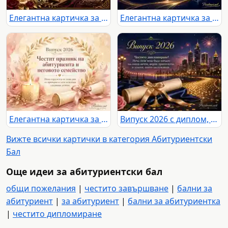
Елегантна картичка за Випуск 2026 с компас, рози и пожелание за абитуриентски бал
Елегантна картичка за Випуск 2026 с академична шапка и вдъхновяващо послание
Елегантна картичка за Випуск 2026 с поздрав към абитуриента и неговото семейство
Випуск 2026 с диплом, фойерверки и празничен градски силует
Вижте всички картички в категория Абитуриентски
Бал
Още идеи за абитуриентски бал
общи пожелания
|
честито завършване
|
бални за
абитуриент
|
за абитуриент
|
бални за абитуриентка
|
честито дипломиране