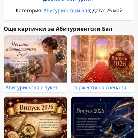
Категория:
Абитуриентски Бал
; Дата: 25 май
Още картички за Абитуриентски Бал
Абитуриентка с букет и празничен надпис за бал край романтичен залез
Тържествена сцена за Випуск 2026 с червен килим, златна украса и залез