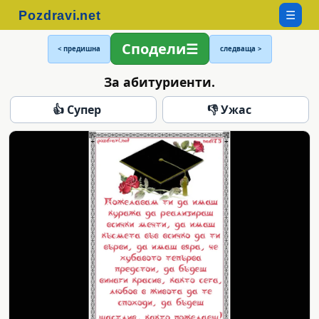
☰
Сподели
< предишна
следваща >
За абитуриенти.
👍 Супер
👎 Ужас