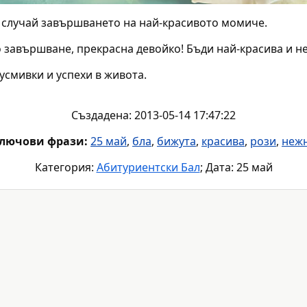
 случай завършването на най-красивото момиче.
 завършване, прекрасна девойко! Бъди най-красива и не
 усмивки и успехи в живота.
Създадена: 2013-05-14 17:47:22
лючови фрази:
25 май
,
бла
,
бижута
,
красива
,
рози
,
неж
Категория:
Абитуриентски Бал
; Дата: 25 май