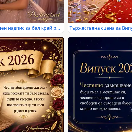
Абитуриентка с букет и празничен надпис за бал край романтичен залез