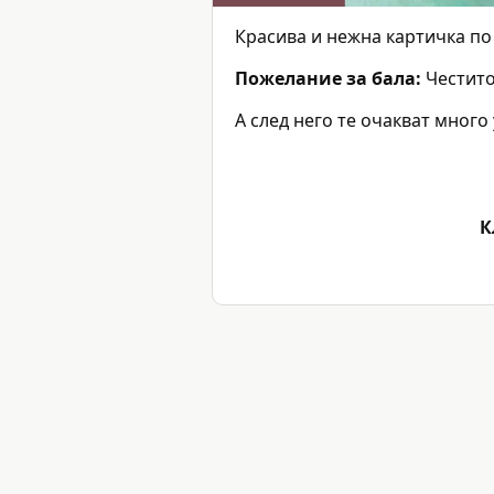
Красива и нежна картичка по
Пожелание за бала:
Честито
А след него те очакват много
К