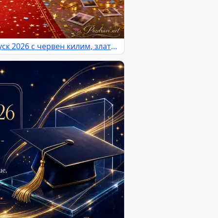
Тържествена сцена за Випуск 2026 с червен килим, златна украса и залез