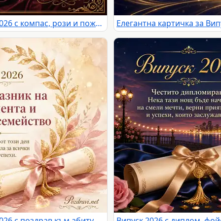
Елегантна картичка за Випуск 2026 с компас, рози и пожелание за абитуриентски бал
Елегантна картичка за Випуск 2026 с поздрав към абитуриента и неговото семейство