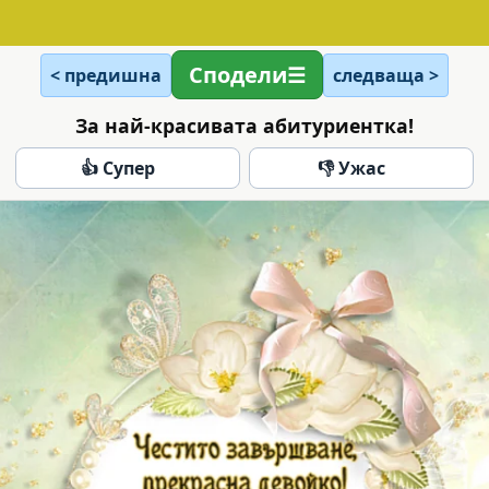
Сподели
< предишна
следваща >
За най-красивата абитуриентка!
👍 Супер
👎 Ужас