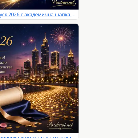
Елегантна картичка за Випуск 2026 с академична шапка и вдъхновяващо послание
Випуск 2026 с диплом, фойерверки и празничен градски силует