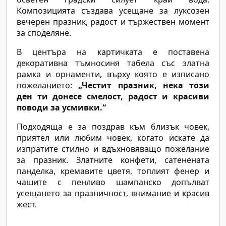
Композицията създава усещане за луксозен
вечерен празник, радост и тържествен момент
за споделяне.
В центъра на картичката е поставена
декоративна тъмносиня табела със златна
рамка и орнаменти, върху която е изписано
пожеланието:
„Честит празник, нека този
ден ти донесе смелост, радост и красиви
поводи за усмивки.“
Подходяща е за поздрав към близък човек,
приятел или любим човек, когато искате да
изпратите стилно и вдъхновяващо пожелание
за празник. Златните конфети, сатенената
панделка, кремавите цветя, топлият фенер и
чашите с пенливо шампанско допълват
усещането за празничност, внимание и красив
жест.