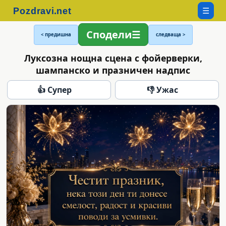
☰
Сподели
< предишна
следваща >
Луксозна нощна сцена с фойерверки,
шампанско и празничен надпис
👍 Супер
👎 Ужас