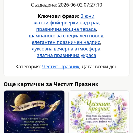
Създадена: 2026-06-02 07:27:10
Ключови фрази:
2 юни
,
златни фойерверки над град
,
празнична нощна тераса
,
шампанско за специален повод
,
елегантен празничен надпис
,
луксозна вечерна атмосфера
,
златна празнична украса
Категория:
Честит Празник
; Дата: всеки ден
Още картички за Честит Празник