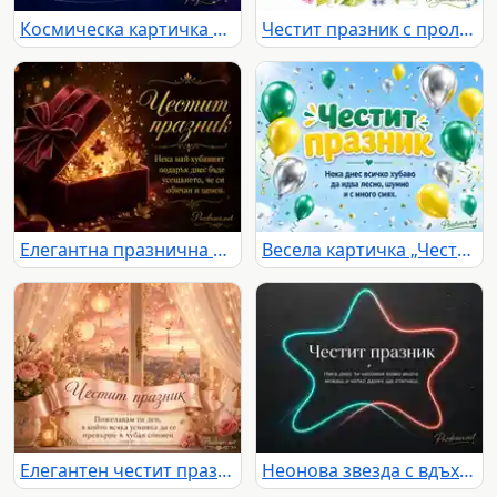
Космическа картичка с ракета, луна и празничен текст за мечти към светлото
Честит празник с пролетни цветя, пеперуди и топъл надпис
Елегантна празнична картичка с бордо подарък, златна светлина и послание за обич и ценност
Весела картичка „Честит празник“ с балони, конфети и пожелание за смях
Елегантен честит празник с рози, фенери и нежно пожелание край прозорец
Неонова звезда с вдъхновяващ надпис за честит празник