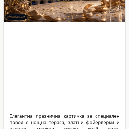
Елегантна празнична картичка за специален
повод с нощна тераса, златни фойерверки и
осветен градски силует край вода.