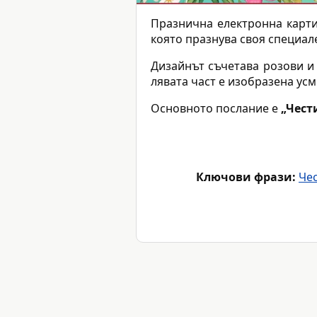
Празнична електронна карт
която празнува своя специал
Дизайнът съчетава розови и 
лявата част е изобразена ус
Основното послание е
„Чест
Ключови фрази:
Че