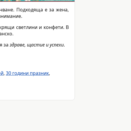
чване. Подходяща е за жена,
 внимание.
скрящи светлини и конфети. В
анско.
я за
здраве, щастие и успехи
.
ей
,
30 години празник
,