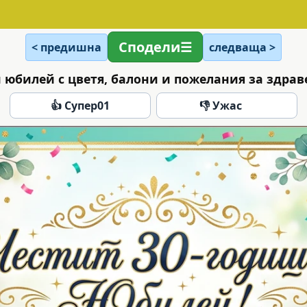
Сподели
< предишна
следваща >
 юбилей с цветя, балони и пожелания за здраве
👍 Супер
01
👎 Ужас