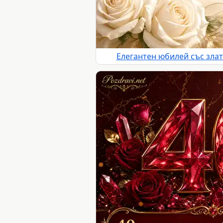
Елегантен юбилей със злат