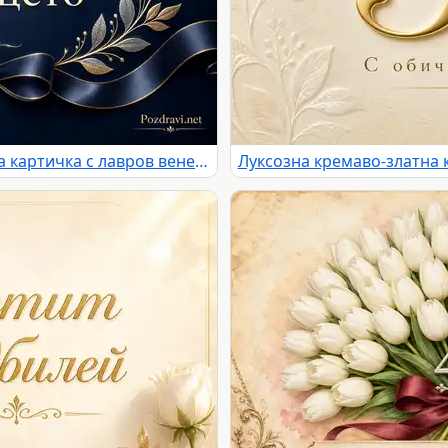
Елегантна тъмносиня юбилейна картичка с лавров венец и сатенена лента
Луксозна кремаво-златна 