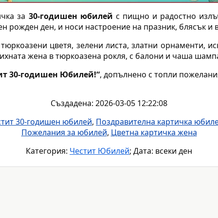
ичка за
30-годишен юбилей
с пищно и радостно излъ
ен рожден ден, и носи настроение на празник, блясък и
тюркоазени цветя, зелени листа, златни орнаменти, и
михната жена в тюркоазена рокля, с балони и чаша шамп
ит 30-годишен Юбилей!“
, допълнено с топли пожелани
Създадена: 2026-03-05 12:22:08
стит 30-годишен юбилей
,
Поздравителна картичка юбил
Пожелания за юбилей
,
Цветна картичка жена
Категория:
Честит Юбилей
; Дата: всеки ден