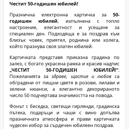
Честит 50-годишен юбилей!
Празнична електронна картичка за
50-
годишен юбилей
, изпълнена с топло
настроение, елегантност и усещане за
специален ден. Подходяща е за поздрав към
близък човек, приятел, роднина или колега,
който празнува своя златен юбилей.
Картичката представя приказна градина по
залез, с богато украсена рамка и красив надпис
„ЧЕСТИТ 50-ГОДИШЕН ЮБИЛЕЙ!“
.
Пожеланията за
здраве, щастие и любов
са
обградени от пищни цветя в розови, лилави и
зелени нюанси, а елегантно декорираното
число 50 подчертава значимостта на повода.
Фонът с беседка, светещи гирлянди, градинска
пътека, подаръци и чаши с вино допълва
празничната атмосфера и прави картичката
чудесен избор за сърдечен юбилеен поздрав.