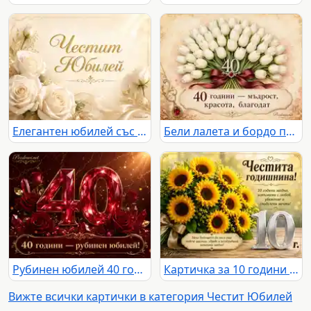
Елегантен юбилей със златен надпис и бели рози
Бели лалета и бордо панделка за елегантен юбилей 40 години
Рубинен юбилей 40 години с червени рози, рубини и златен надпис
Картичка за 10 години годишнина със слънчогледи, сребърна цифра 10 и празнични надписи
Вижте всички картички в категория Честит Юбилей