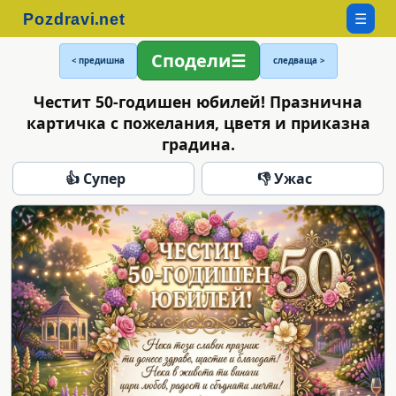
☰
Сподели
< предишна
следваща >
Честит 50-годишен юбилей! Празнична
картичка с пожелания, цветя и приказна
градина.
👍 Супер
👎 Ужас