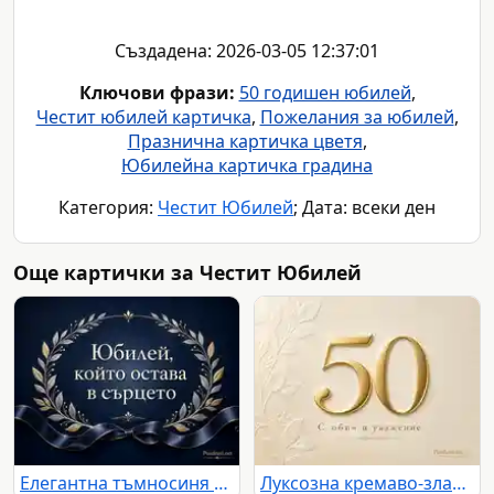
Създадена: 2026-03-05 12:37:01
Ключови фрази:
50 годишен юбилей
,
Честит юбилей картичка
,
Пожелания за юбилей
,
Празнична картичка цветя
,
Юбилейна картичка градина
Категория:
Честит Юбилей
; Дата: всеки ден
Още картички за Честит Юбилей
Елегантна тъмносиня юбилейна картичка с лавров венец и сатенена лента
Луксозна кремаво-златна картичка за 50-годишен юбилей