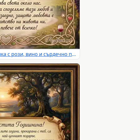
Честита годишнина картичка с рози, вино и сърдечно послание за любов и щастие.