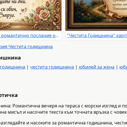
"Честита Годишнина" картичка: романтично послание от съпруг с рози и халки.
ория Честита годишнина
дишнина
 годишнина
|
честита годишнина
|
юбилей за жена
|
юб
артичка
нина: Романтична вечеря на тераса с морски изглед и п
чна мисъл и насочите текста към точната връзка с човек
разгледайте и насоките за романтична годишнина, чест