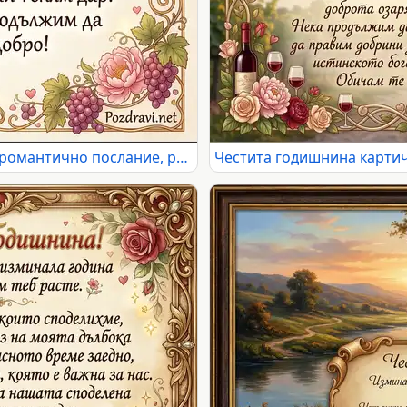
Честита годишнина картичка с романтично послание, рози, грозде и брачни халки. Израз на любов и благословия.