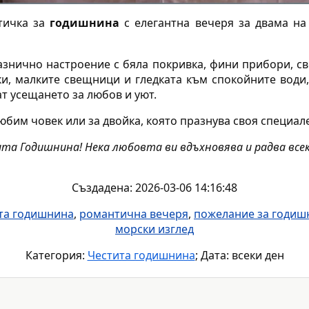
тичка за
годишнина
с елегантна вечеря за двама на
знично настроение с бяла покривка, фини прибори, св
ки, малките свещници и гледката към спокойните води,
т усещането за любов и уют.
юбим човек или за двойка, която празнува своя специале
та Годишнина! Нека любовта ви вдъхновява и радва всек
Създадена: 2026-03-06 14:16:48
та годишнина
,
романтична вечеря
,
пожелание за годиш
морски изглед
Категория:
Честита годишнина
; Дата: всеки ден