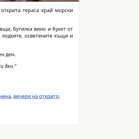
 открита тераса край морски
ещи, бутилка вино и букет от
 лодките, осветените къщи и
н ден.
и ден.“
нина
,
вечеря на открито
,