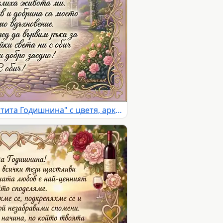
Романтична картичка "Честита Годишнина" с цветя, арка и сърдечно послание на фона на живописен пейзаж.