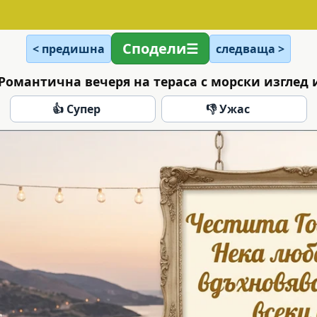
Сподели
< предишна
следваща >
Романтична вечеря на тераса с морски изглед 
👍 Супер
👎 Ужас