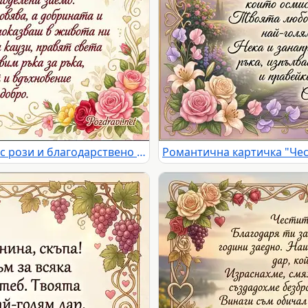
"Честита Годишнина" картичка с рози и благодарствено послание за любов и споделени моменти.