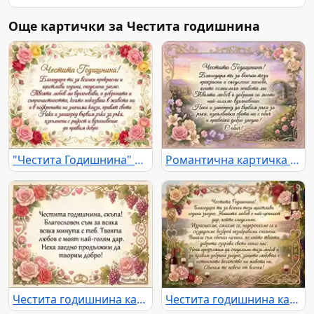
Още картички за Честита годишнина
"Честита Годишнина" картичка с рози и благодарствено послание за любов и споделени моменти.
Романтична картичка "Честита Годишнина" с цветя, арка и сърдечно послание на фона на живописен пейзаж.
Честита годишнина картичка с романтично послание, рози, грозде и брачни халки. Израз на любов и благословия.
Честита годишнина картичка с рози, вино и сърдечно послание за любов и щастие.