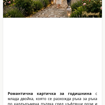
Романтична картичка за годишнина
с
млада двойка, която се разхожда ръка за ръка
по калдъръмена пътека сред цъфтящи рози и