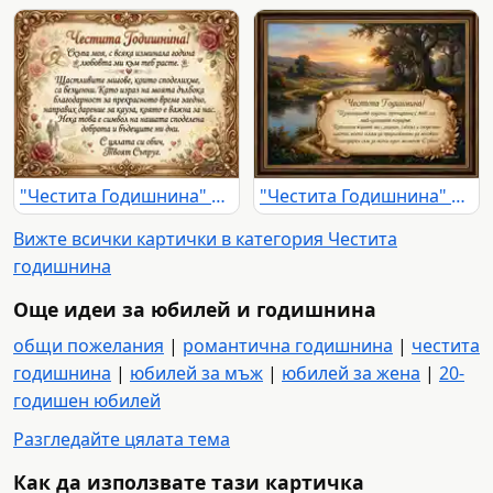
"Честита Годишнина" картичка: романтично послание от съпруг с рози и халки.
"Честита Годишнина" картичка с романтичен пейзаж при залез и послание за обич.
Вижте всички картички в категория Честита
годишнина
Още идеи за юбилей и годишнина
общи пожелания
|
романтична годишнина
|
честита
годишнина
|
юбилей за мъж
|
юбилей за жена
|
20-
годишен юбилей
Разгледайте цялата тема
Как да използвате тази картичка