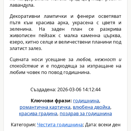
лавандула.
Декоративни лампички и фенери осветяват
пътя към красива арка, украсена с цветя и
зеленина. На заден план се разкрива
живописен пейзаж с малка каменна църква,
езеро, китно селце и величествени планини под
златист залез.
Сцената носи усещане за
любов, нежност и
спокойствие
и е подходяща за изпращане на
любим човек по повод годишнина.
Създадена: 2026-03-06 14:12:44
Ключови фрази:
годишнина
,
романтична картичка
,
влюбена двойка
,
красива градина
,
поздрав за годишнина
Категория:
Честита годишнина
; Дата: всеки ден