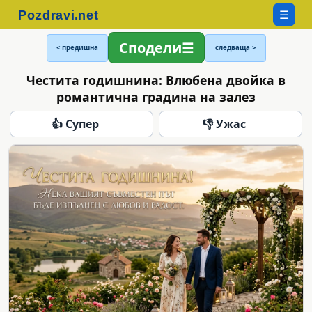
☰
Сподели
< предишна
следваща >
Честита годишнина: Влюбена двойка в
романтична градина на залез
👍 Супер
👎 Ужас